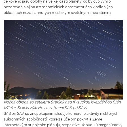
celkového jasu oblohy na veľkej časti planéty, čo by ovplyvnilo
pozorovania aj na astronomických observatóriách v odľahlých
oblastiach nezasiahnutých mestským svetelným znečistením.
Nočná obloha so satelitmi Starlink nad Kysuckou hvezdárňou (Ján
Mäsiar, Sekcia zákrytov a zatmení SAS pri SAV).
SAS pri SAV so znepokojením sleduje komerčné aktivity niektorých
súkromných spoločností, ktoré za účelom pokrytia Zeme
internetovým pripojením plánujú, respektíve už budujú megasústavy