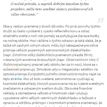
či nočnú prírodu, a napriek dobrým úmyslom týchto
projektov, môžu tieto satelitné sústavy predstavovať ich
vážne ohrozenie.“
Obavy vedcov pramenia z dvoch dôvodov. Po prvé, povrchy týchto
družíc sú často vyrobené z vysoko reflexného kovu a odraz
slnečného svetla z nich robí pomaly sa pohybujúce žiariace bodky
na nočnej oblohe. Hoci väčšina z týchto odrazov je taká slabá, že je
ťažké ich zachytiť voľným okom, môžu byť nebezpečné pre citlivé
prístroje veľkých pozemných astronomických ďalekohľadov
(napr.
Extrémne veľký ďalekohľad
s priemerom zrkadla 39 m),
vrátane tých extrémne širokouhlých (napr.
Observatórium Very C.
Rubinovej
schopný prezrieť celú oblohu len za tri noci), ktoré sa v
súčasnosti pripravujú. Simulácie vplyvu megasústav satelitov na
optické prístroje
Európskeho južného observatória
možno nájsť na
tejto
stránke.
Ako už bolo uvedené, astronómovia využívajú aj
kozmické ďalekohľady, ktorých pozorovania nie sú rušené svetelným
znečistením a odrazeným svetlom družíc. Obrovské finančné
náklady a obmedzenia veľkosti a hmotnosti však vylučujú
vypustenie veľmi veľkých vesmírnych ďalekohľadov a ťažkosti s
opravou a údržbou prístrojov v kozmickom priestore znamenajú, že