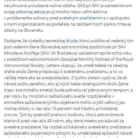
nevyhnutná prirodzená nočná obloha. SAS pri SAV prostredníctvom
svojej
odbornej sekcie
je už mnoho rokov veľmi aktívna
v problematike ochrany pred
svetelným znečistením
a v spolupráci
s inými organizáciami sa podieľala na založení troch parkov tmavej
oblohy na Slovensku.
Dodajme, že výsledky teoretickej
štúdie
, ktorú publikoval vedecký tím
pod vedením člena Slovenskej astronomickej spoločnosti pri SAV
Miroslava Kocifaja (SAV, UK Bratislava) začiatkom apríla tohto roku
v prestížnom astronomickom časopise Monthly Notices of the Royal
Astronomical Society: Letters ukazujú, že umelé telesá na obežnej
dráhe okolo Zeme prispievajú k svetelnému znečisteniu, a to vo
väčšej miere ako sa predpokladalo. Z týchto zistení vyplýva, že ak
nárast počtu satelitov, ako aj iných telies obiehajúcimi okolo Zeme
(napr. kozmického smetia) bude pokračovať plánovaným tempom, o
pár rokov by množstvo nežiadúceho svetla rozptýleného v
atmosfére spôsobené týmito objektami mohlo zvýšiť celkový jas
nočnej oblohy o viac ako 10 percent nad hladinu prirodzenej
úrovne. Tým by prekročil prahovú hodnotu, ktorú astronómovia
stanovili pred viac ako 40 rokmi, aby dané miesto považovali za
svetelne znečistené. Na rozdiel od lokálneho svetelného znečistenia
spôsobeného pozemskými zdrojmi, by umelé telesá spôsobili nárast