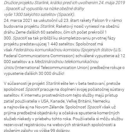
Družice projektu
Starlink
, krátko pred ich uvoľnením 24. mája 2019
.
SpaceX
už vypustila na nízke obežné dráhy
vyše 1300 takýchto satelitov (SpaceX).
24. marca 2021 sa uskutočnil už 23. štart rakety Falcon 9 v rámci
budovania projektu
Starlink
. Raketový nosič vyniesol na obežnú
dráhu Zeme ďalších 60 satelitov, čím ich počet prekročil 1
300.
SpaceX
sa tak priblížil ku skompletizovaniu prvotnej fázy
projektu predstavujúcej 1 440 satelitov. Spoločnosť má
však
Federálnou komunikačnou komisiou Spojených štátov
(U.S.
Federal Communications Commission) schválené vypustenie až 12
000 satelitov a s
Medzinárodnou telekomunikačnou
úniou
(International Telecommunication Union) predbežne rokuje o
vypustenie ďalších 30 000 družíc!
V súčasnosti je projekt
Starlink
ešte len v beta testovaní, pretože
spoločnosť
SpaceX
pracuje na doplnení svojej počiatočnej sústavy
satelitov. K internetu prostredníctvom tejto služby majú prístup
zatiaľ používatelia v USA, Kanade, Veľkej Británii, Nemecku
a najnovšie aj na Novom Zélande. Spoločnosť
SpaceX
však už
prijíma predbežné objednávky a očakáva spustenie komerčných
služieb niekedy v priebehu tohto roka. Používatelia si môžu službu
rezervovať registráciou na webových stránkach spoločnosti a
zložením zálohy vo výške 99 dolárov.