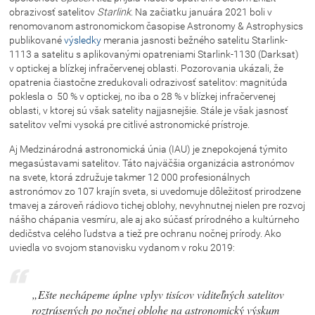
obrazivosť satelitov
Starlink
. Na začiatku januára 2021 boli v
renomovanom astronomickom časopise Astronomy & Astrophysics
publikované
výsledky
merania jasnosti bežného satelitu Starlink-
1113 a satelitu s aplikovanými opatreniami Starlink-1130 (Darksat)
v optickej a blízkej infračervenej oblasti. Pozorovania ukázali, že
opatrenia čiastočne zredukovali odrazivosť satelitov: magnitúda
poklesla o 50 % v optickej, no iba o 28 % v blízkej infračervenej
oblasti, v ktorej sú však satelity najjasnejšie. Stále je však jasnosť
satelitov veľmi vysoká pre citlivé astronomické prístroje.
Aj Medzinárodná astronomická únia (IAU) je znepokojená týmito
megasústavami satelitov. Táto najväčšia organizácia astronómov
na svete, ktorá združuje takmer 12 000 profesionálnych
astronómov zo 107 krajín sveta, si uvedomuje dôležitosť prirodzene
tmavej a zároveň rádiovo tichej oblohy, nevyhnutnej nielen pre rozvoj
nášho chápania vesmíru, ale aj ako súčasť prírodného a kultúrneho
dedičstva celého ľudstva a tiež pre ochranu nočnej prírody. Ako
uviedla vo svojom stanovisku vydanom v roku 2019:
„Ešte nechápeme úplne vplyv tisícov viditeľných satelitov
roztrúsených po nočnej oblohe na astronomický výskum