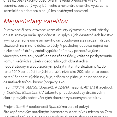
dnes už bez takýchto pozorovaní nevedia predstaviť výskum
vesmíru, posledný vývoj búrlivého a nekontrolovaného využívania
kozmického priestoru sledujú len s vážnymi obavami.
Megasústavy satelitov
Pilotované či nepilotované kozmické lety výrazne ovplyvnili všetky
oblasti rozvoja našej spoločnosti. V uplynulých desaťročiach ľudstvo
vyvinulo značné úsilie pri navrhovaní, budovaní a zavádzaní družíc
slúžiacich na mnohé dôležité účely. V poslednej dobe sa najmä na
nízke obežné dráhy začali vypúšťať sústavy pozostávajúce z
viacerých satelitov, používané na rôzne účely, vrátane poskytovania
komunikačných služieb v geografických oblastiach s
nedostatočným alebo žiadnym pokrytím týmito službami. Až do
roku 2019 bol počet takýchto družíc nižší ako 200, ale tento počet
sa v súčasnosti rýchlo zvyšuje, pričom sa plánuje ich nasadenie v
desiatkach tisícov kusov (projekty ako
napr.
Iridium
,
Starlink
(SpaceX),
Kuiper
(Amazon),
Athena
(Facebook
),
OneWeb
,
Globalstar
). V takomto prípade sústavy družíc veľmi
skoro prevýšia počet všetkých doteraz vypustených satelitov.
Projekt
Starlink
spoločnosti
SpaceX
má za cieľ pokryť
širokopásmovým satelitným internetom ktorékoľvek miesto na Zemi.