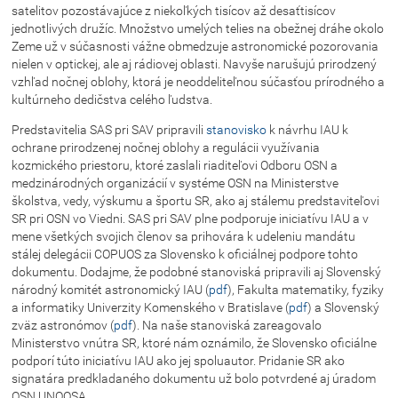
satelitov pozostávajúce z niekoľkých tisícov až desaťtisícov
jednotlivých družíc. Množstvo umelých telies na obežnej dráhe okolo
Zeme už v súčasnosti vážne obmedzuje astronomické pozorovania
nielen v optickej, ale aj rádiovej oblasti. Navyše narušujú prirodzený
vzhľad nočnej oblohy, ktorá je neoddeliteľnou súčasťou prírodného a
kultúrneho dedičstva celého ľudstva.
Predstavitelia SAS pri SAV pripravili
stanovisko
k návrhu IAU k
ochrane prirodzenej nočnej oblohy a regulácii využívania
kozmického priestoru, ktoré zaslali riaditeľovi Odboru OSN a
medzinárodných organizácií v systéme OSN na Ministerstve
školstva, vedy, výskumu a športu SR, ako aj stálemu predstaviteľovi
SR pri OSN vo Viedni. SAS pri SAV plne podporuje iniciatívu IAU a v
mene všetkých svojich členov sa prihovára k udeleniu mandátu
stálej delegácii COPUOS za Slovensko k oficiálnej podpore tohto
dokumentu. Dodajme, že podobné stanoviská pripravili aj Slovenský
národný komitét astronomický IAU (
pdf
), Fakulta matematiky, fyziky
a informatiky Univerzity Komenského v Bratislave (
pdf
) a Slovenský
zväz astronómov (
pdf
). Na naše stanoviská zareagovalo
Ministerstvo vnútra SR, ktoré nám oznámilo, že Slovensko oficiálne
podporí túto iniciatívu IAU ako jej spoluautor. Pridanie SR ako
signatára predkladaného dokumentu už bolo potvrdené aj úradom
OSN UNOOSA.