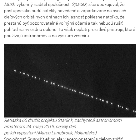
Musk
, výkonný riaditeľ spoločnosti
SpaceX
, síce upokojoval, že
postupne ako budú satelity navedené a zaparkované na svojich
cieľových orbitálnych dráhach ich jasnosť poklesne natoľko, že
prestanú byť pozorovateľné voľnými očami a tak nebudú rušiť
pohľad na hviezdnu oblohu. To však neplatí pre citlivé prístroje, ktoré
používajú astronómovia na výskum vesmíru.
Retiazka 60 družíc projektu Starlink, zachytená astronómom
amatérom 24. mája 2019, necelý deň
po ich vypustení (Marco Langbroek, Holandsko)
Spoločnosť
SpaceX
tiež prijala viacero opatrení s cieľom znížiť