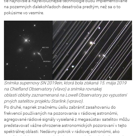
tie najnovšie a najrevolučnejšie technológie budú implementované
na pozemných ďalekohľadoch desaťročia predtým, než sa o to
pokúsime vo vesmíre.
Snímka supernovy SN 2019ein, ktorá bola získaná 15. mája 2019
na
Chiefland Observatory
(vľavo) a snímka rovnakej
oblasti oblohy zaznamenaná na
Lowell Observatory
po vypustení
prvých satelitov projektu
Starlink
(vpravo).
Po druhé, napriek značnému úsiliu zabrániť zasahovaniu do
frekvencií používaných na pozorovania v rádiovej astronómii,
agregované rádiové signály vysielané z megasústav satelitov môžu
predstavovať vážne ohrozenie astronomických pozorovaní v tejto
spektrálnej oblasti. Nedávny pokrok v rádiovej astronómii, ako