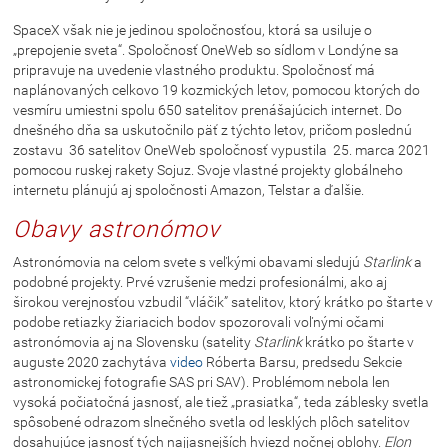
SpaceX však nie je jedinou spoločnosťou, ktorá sa usiluje o
„prepojenie sveta“. Spoločnosť OneWeb so sídlom v Londýne sa
pripravuje na uvedenie vlastného produktu. Spoločnosť má
naplánovaných celkovo 19 kozmických letov, pomocou ktorých do
vesmíru umiestni spolu 650 satelitov prenášajúcich internet. Do
dnešného dňa sa uskutočnilo päť z týchto letov, pričom poslednú
zostavu 36 satelitov OneWeb spoločnosť vypustila 25. marca 2021
pomocou ruskej rakety Sojuz. Svoje vlastné projekty globálneho
internetu plánujú aj spoločnosti Amazon, Telstar a ďalšie.
Obavy astronómov
Astronómovia na celom svete s veľkými obavami sledujú
Starlink
a
podobné projekty. Prvé vzrušenie medzi profesionálmi, ako aj
širokou verejnosťou vzbudil “vláčik” satelitov, ktorý krátko po štarte v
podobe retiazky žiariacich bodov spozorovali voľnými očami
astronómovia aj na Slovensku (satelity
Starlink
krátko po štarte v
auguste 2020 zachytáva
video
Róberta Barsu, predsedu Sekcie
astronomickej fotografie SAS pri SAV). Problémom nebola len
vysoká počiatočná jasnosť, ale tiež „prasiatka“, teda záblesky svetla
spôsobené odrazom slnečného svetla od lesklých plôch satelitov
dosahujúce jasnosť tých najjasnejších hviezd nočnej oblohy.
Elon