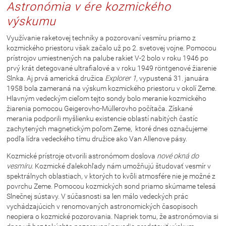
Astronómia v ére kozmického
výskumu
Využívanie raketovej techniky a pozorovaní vesmíru priamo z
kozmického priestoru však začalo už po 2. svetovej vojne. Pomocou
prístrojov umiestnených na palube rakiet V-2 bolo v roku 1946 po
prvý krát detegované ultrafialové a v roku 1949 röntgenové žiarenie
Slnka. Aj prvá americká družica
Explorer 1
, vypustená 31. januára
1958 bola zameraná na výskum kozmického priestoru v okolí Zeme.
Hlavným vedeckým cieľom tejto sondy bolo meranie kozmického
žiarenia pomocou Geigerovho-Müllerovho počítača. Získané
merania podporili myšlienku existencie oblastí nabitých častíc
zachytených magnetickým poľom Zeme, ktoré dnes označujeme
podľa lídra vedeckého tímu družice ako Van Allenove pásy.
Kozmické prístroje otvorili astronómom doslova
nové okná do
vesmíru
. Kozmické ďalekohľady nám umožňujú študovať vesmír v
spektrálnych oblastiach, v ktorých to kvôli atmosfére nie je možné z
povrchu Zeme. Pomocou kozmických sond priamo skúmame telesá
Slnečnej sústavy. V súčasnosti sa len málo vedeckých prác
vychádzajúcich v renomovaných astronomických časopisoch
neopiera o kozmické pozorovania. Napriek tomu, že astronómovia si