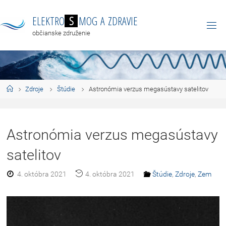
E
L
E
K
T
R
O
S
M
O
G
A
Z
D
R
A
V
I
E
občianske združenie
Zdroje
Štúdie
Astronómia verzus megasústavy satelitov
Astronómia verzus megasústavy
satelitov
4. októbra 2021
4. októbra 2021
Štúdie
,
Zdroje
,
Zem