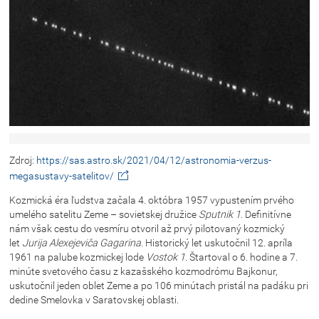
Zdroj:
https://sas.astro.sk/2021/04/12/astronomia-verzus-
megasustavy-satelitov/
Kozmická éra ľudstva začala 4. októbra 1957 vypustením prvého
umelého satelitu Zeme – sovietskej družice
Sputnik 1
. Definitívne
nám však cestu do vesmíru otvoril až prvý pilotovaný kozmický
let
Jurija Alexejeviča Gagarina
. Historický let uskutočnil 12. apríla
1961 na palube kozmickej lode
Vostok 1
. Štartoval o 6. hodine a 7.
minúte svetového času z kazašského kozmodrómu Bajkonur,
uskutočnil jeden oblet Zeme a po 106 minútach pristál na padáku pri
dedine Smelovka v Saratovskej oblasti.