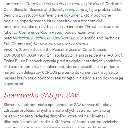
konferenciu
Tmavá a tichá obloha pre vedu a spoločnosť
(Dark and
Quiet Skies for Science and Society) venovanú aj tejto problematike.
Jedným z výstupov konferencie je
dokument
, ktorý podrobne
popisuje dopady megasústav satelitov na astronomické
pozorovania, ako aj návrhy na ich zmiernenie. Zhrnutie dokumentu
(ako tzv.
Conference Room Paper
) bude prezentované
pred
Vedeckou a technickou podkomisiou
(Scientific and Technical
Sub-Committee)
Komisie pre mierové využívanie
vesmíru
(Committee on the Peaceful Uses of Outer Spaces,
COPUOS) UNOOSA 19. – 24. apríla 2021. Pani prezidentka IAU, prof.
Ewine F. van Dishoeck vyzvala predstaviteľov národných komitétov
IAU a astronomických spoločností, aby sa pokúsili získať podporu
národných delegátov COPUOS pre tento dokument tak, aby sa čo
najviac krajín stalo podporovateľmi tejto iniciatívy, alebo dokonca jej
signatármi.
Stanovisko SAS pri SAV
Slovenská astronomická spoločnosť pri SAV už vyše 60 rokov
združuje profesionálnych a amatérskych astronómov, ako aj
priaznivcov tejto vedeckej disciplíny, ktorá má na Slovensku
dlhoročnú a bohatú tradíciu. Kľúčovou súčasťou astronomického
výskumu sú pozorovania vesmírnych objektov, pre ktoré je