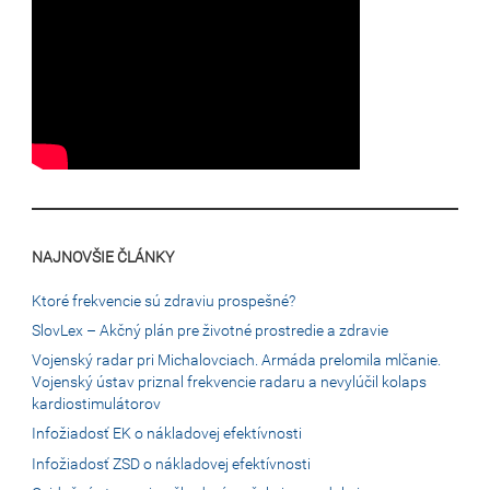
NAJNOVŠIE ČLÁNKY
Ktoré frekvencie sú zdraviu prospešné?
SlovLex – Akčný plán pre životné prostredie a zdravie
Vojenský radar pri Michalovciach. Armáda prelomila mlčanie.
Vojenský ústav priznal frekvencie radaru a nevylúčil kolaps
kardiostimulátorov
Infožiadosť EK o nákladovej efektívnosti
Infožiadosť ZSD o nákladovej efektívnosti