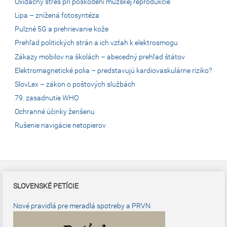
Oxidačný stres pri poškodení mužskej reprodukcie
Lipa – znížená fotosyntéza
Pulzné 5G a prehrievanie kože
Prehľad politických strán a ich vzťah k elektrosmogu
Zákazy mobilov na školách – abecedný prehľad štátov
Elektromagnetické polia – predstavujú kardiovaskulárne riziko?
SlovLex – zákon o poštových službách
79. zasadnutie WHO
Ochranné účinky ženšenu
Rušenie navigácie netopierov
SLOVENSKÉ PETÍCIE
Nové pravidlá pre meradlá spotreby a PRVN