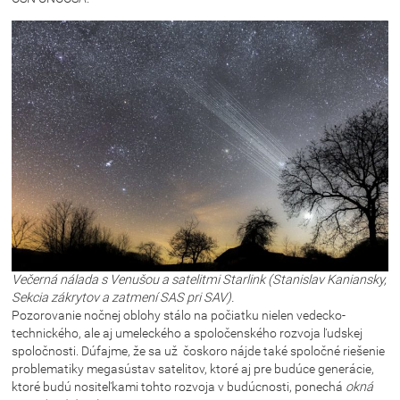
Večerná nálada s Venušou a satelitmi
Starlink
(Stanislav Kaniansky,
Sekcia zákrytov a zatmení SAS pri SAV).
Pozorovanie nočnej oblohy stálo na počiatku nielen vedecko-
technického, ale aj umeleckého a spoločenského rozvoja ľudskej
spoločnosti. Dúfajme, že sa už čoskoro nájde také spoločné riešenie
problematiky megasústav satelitov, ktoré aj pre budúce generácie,
ktoré budú nositeľkami tohto rozvoja v budúcnosti, ponechá
okná