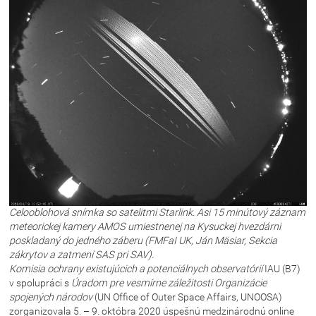
Celooblohová snímka so satelitmi Starlink. Asi 15 minútový záznam
meteorickej kamery AMOS umiestnenej na Kysuckej hvezdárni
poskladaný do jedného záberu (FMFaI UK, Ján Mäsiar, Sekcia
zákrytov a zatmení SAS pri SAV).
Komisia ochrany existujúcich a potenciálnych observatórií
IAU (B7)
v spolupráci s
Úradom pre vesmírne záležitosti Organizácie
spojených národov
(UN Office of Outer Space Affairs, UNOOSA)
zorganizovala 5. – 9. októbra 2020 úspešnú medzinárodnú online