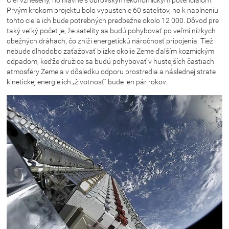
Cieľ vznešený, no hlavne s obrovským ekonomickým potenciálom.
Prvým krokom projektu bolo vypustenie 60 satelitov, no k naplneniu
tohto cieľa ich bude potrebných predbežne okolo 12 000. Dôvod pre
taký veľký počet je, že satelity sa budú pohybovať po veľmi nízkych
obežných dráhach, čo zníži energetickú náročnosť pripojenia. Tiež
nebude dlhodobo zaťažovať blízke okolie Zeme ďalším kozmickým
odpadom, keďže družice sa budú pohybovať v hustejších častiach
atmosféry Zeme a v dôsledku odporu prostredia a následnej strate
kinetickej energie ich „životnosť“ bude len pár rokov.