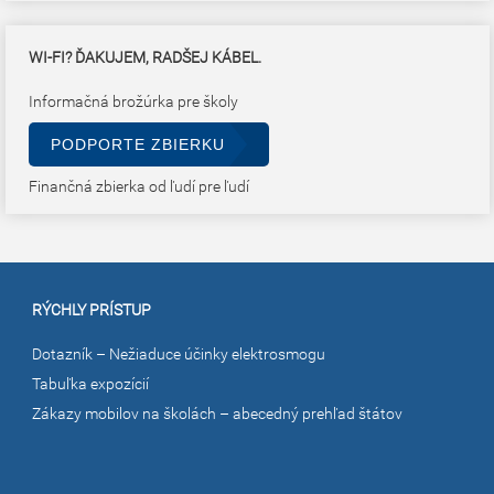
WI-FI? ĎAKUJEM, RADŠEJ KÁBEL.
Informačná brožúrka pre školy
PODPORTE ZBIERKU
Finančná zbierka od ľudí pre ľudí
RÝCHLY PRÍSTUP
Dotazník – Nežiaduce účinky elektrosmogu
Tabuľka expozícií
Zákazy mobilov na školách – abecedný prehľad štátov