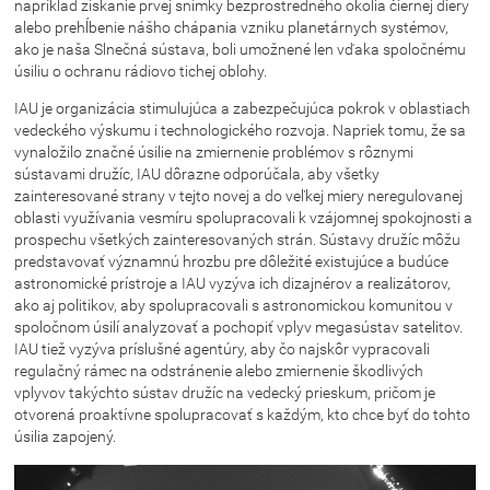
napríklad získanie prvej snímky bezprostredného okolia čiernej diery
alebo prehĺbenie nášho chápania vzniku planetárnych systémov,
ako je naša Slnečná sústava, boli umožnené len vďaka spoločnému
úsiliu o ochranu rádiovo tichej oblohy.
IAU je organizácia stimulujúca a zabezpečujúca pokrok v oblastiach
vedeckého výskumu i technologického rozvoja. Napriek tomu, že sa
vynaložilo značné úsilie na zmiernenie problémov s rôznymi
sústavami družíc, IAU dôrazne odporúčala, aby všetky
zainteresované strany v tejto novej a do veľkej miery neregulovanej
oblasti využívania vesmíru spolupracovali k vzájomnej spokojnosti a
prospechu všetkých zainteresovaných strán. Sústavy družíc môžu
predstavovať významnú hrozbu pre dôležité existujúce a budúce
astronomické prístroje a IAU vyzýva ich dizajnérov a realizátorov,
ako aj politikov, aby spolupracovali s astronomickou komunitou v
spoločnom úsilí analyzovať a pochopiť vplyv megasústav satelitov.
IAU tiež vyzýva príslušné agentúry, aby čo najskôr vypracovali
regulačný rámec na odstránenie alebo zmiernenie škodlivých
vplyvov takýchto sústav družíc na vedecký prieskum, pričom je
otvorená proaktívne spolupracovať s každým, kto chce byť do tohto
úsilia zapojený.