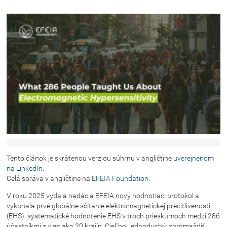
Tento článok je skrátenou verziou súhrnu v angličtine
uverejnenom
na LinkedIn
.
Celá správa v angličtine na
EFEIA Foundation
.
V roku 2025 vydala nadácia EFEIA nový hodnotiaci protokol a
vykonala prvé globálne sčítanie elektromagnetickej precitlivenosti
(EHS): systematické hodnotenie EHS v troch prieskumoch medzi 286
účastníkmi z viac ako 20 krajín. Cieľ bol jednoduchý: zhromaždiť