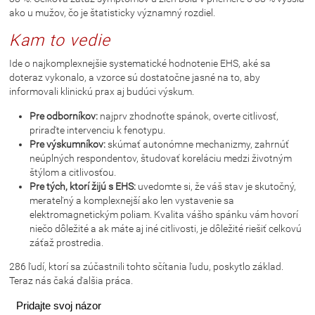
ako u mužov, čo je štatisticky významný rozdiel.
Kam to vedie
Ide o najkomplexnejšie systematické hodnotenie EHS, aké sa
doteraz vykonalo, a vzorce sú dostatočne jasné na to, aby
informovali klinickú prax aj budúci výskum.
Pre odborníkov:
najprv zhodnoťte spánok, overte citlivosť,
priraďte intervenciu k fenotypu.
Pre výskumníkov:
skúmať autonómne mechanizmy, zahrnúť
neúplných respondentov, študovať koreláciu medzi životným
štýlom a citlivosťou.
Pre tých, ktorí žijú s EHS:
uvedomte si, že váš stav je skutočný,
merateľný a komplexnejší ako len vystavenie sa
elektromagnetickým poliam. Kvalita vášho spánku vám hovorí
niečo dôležité a ak máte aj iné citlivosti, je dôležité riešiť celkovú
záťaž prostredia.
286 ľudí, ktorí sa zúčastnili tohto sčítania ľudu, poskytlo základ.
Teraz nás čaká ďalšia práca.
Pridajte svoj názor