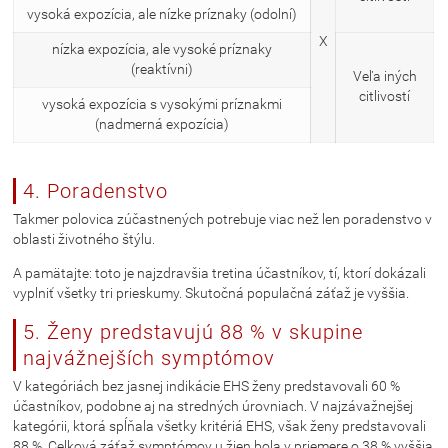
vysoká expozícia, ale nízke príznaky (odolní)
X
nízka expozícia, ale vysoké príznaky
(reaktívni)
Veľa iných
citlivostí
vysoká expozícia s vysokými príznakmi
(nadmerná expozícia)
4. Poradenstvo
Takmer polovica zúčastnených potrebuje viac než len poradenstvo v
oblasti životného štýlu.
A pamätajte: toto je najzdravšia tretina účastníkov, tí, ktorí dokázali
vyplniť všetky tri prieskumy. Skutočná populačná záťaž je vyššia.
5. Ženy predstavujú 88 % v skupine
najvážnejších symptómov
V kategóriách bez jasnej indikácie EHS ženy predstavovali 60 %
účastníkov, podobne aj na stredných úrovniach. V najzávažnejšej
kategórii, ktorá spĺňala všetky kritériá EHS, však ženy predstavovali
88 %. Celková záťaž symptómov u žien bola v priemere o 38 % vyššia