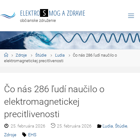
E
L
E
K
T
R
O
S
M
O
G
A
Z
D
R
A
V
I
E
občianske združenie
Zdroje
Štúdie
Ľudia
Čo nás 286 ľudí naučilo o
elektromagnetickej precitlivenosti
Čo nás 286 ľudí naučilo o
elektromagnetickej
precitlivenosti
25. februára 2026
25. februára 2026
Ľudia
,
Štúdie
,
Zdroje
EHS