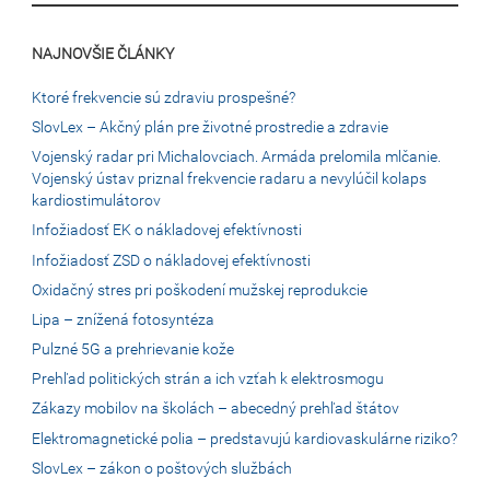
NAJNOVŠIE ČLÁNKY
Ktoré frekvencie sú zdraviu prospešné?
SlovLex – Akčný plán pre životné prostredie a zdravie
Vojenský radar pri Michalovciach. Armáda prelomila mlčanie.
Vojenský ústav priznal frekvencie radaru a nevylúčil kolaps
kardiostimulátorov
Infožiadosť EK o nákladovej efektívnosti
Infožiadosť ZSD o nákladovej efektívnosti
Oxidačný stres pri poškodení mužskej reprodukcie
Lipa – znížená fotosyntéza
Pulzné 5G a prehrievanie kože
Prehľad politických strán a ich vzťah k elektrosmogu
Zákazy mobilov na školách – abecedný prehľad štátov
Elektromagnetické polia – predstavujú kardiovaskulárne riziko?
SlovLex – zákon o poštových službách