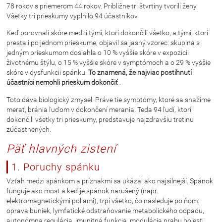
78 rokov s priemerom 44 rokov. Približne tri štvrtiny tvorili ženy.
Všetky tri prieskumy vyplnilo 94 účastníkov.
Keď porovnali skóre medzi tými, ktorí dokončili všetko, a tými, ktorí
prestali po jednom prieskume, objavil sa jasný vzorec: skupina s
jedným prieskumom dosiahla o 10 % vyššie skóre v expozícii
životnému štýlu, o 15 % vyššie skóre v symptómoch a o 29 % vyššie
skóre v dysfunkcii spánku.
To znamená, že najviac postihnutí
účastníci nemohli prieskum dokončiť
.
Toto dáva biologický zmysel. Práve tie symptómy, ktoré sa snažíme
merať, bránia ľuďom v dokončení merania. Teda 94 ľudí, ktorí
dokončili všetky tri prieskumy, predstavuje najzdravšiu tretinu
zúčastnených.
Päť hlavných zistení
1. Poruchy spánku
Vzťah medzi spánkom a príznakmi sa ukázal ako najsilnejší. Spánok
funguje ako most a keď je spánok narušený (napr.
elektromagnetickými poliami), trpí všetko, čo nasleduje po ňom:
oprava buniek, lymfatické odstraňovanie metabolického odpadu,
autonómna regulácia, imunitná funkcia, modulácia prahu bolesti.