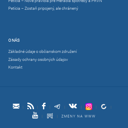
Petícia – Nové pravidlá pre meradlá spotreby a PRVN
Petícia – Zostaň pripojený, ale chránený
O NÁS
Základné údaje o občianskom združení
Zásady ochrany osobných údajov
Kontakt
|
|
|
|
|
|
|
|
|
ZMENY NA WWW