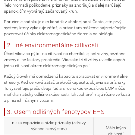
Telo hromadí poškodenie, príznaky sa zhoršujú a ďalej narúšajú
spánok, čím vytvárajú začarovaný kruh.
Porušenie spánku je ako kanárik v uhoľnej bani. Často je to prvý
systém, ktorý vykazuje záťaž, a práve tam môžeme najzreteľnejšie
pozorovať účinky elektromagnetického žiarenia na biológiu.
2. Iné environmentálne citlivosti
Účastníkov sa pýtali na citlivosť na chemikálie, potraviny, sezónne
zmeny a iné faktory prostredia. Viac ako tri štvrtiny uviedlo aspoň
jednu citlivosť okrem elektromagnetických polí.
Každý človek má obmedzenú kapacitu spracovať environmentálne
stresory. Keď celková záťaž prekročí kapacitu, objavia sa príznaky.
To vysvetľuje, prečo dvaja ľudia s rovnakou expozíciou EMP môžu
mať dramaticky odlišné skúsenosti. Ich „poháre“ majú rôzne veľkosti
a plnia ich rôznymi vecami.
3. Osem odlišných fenotypov EHS
nízka expozícia a nízke príznaky (zdravý
Málo iných
východiskový stav)
citlivostí