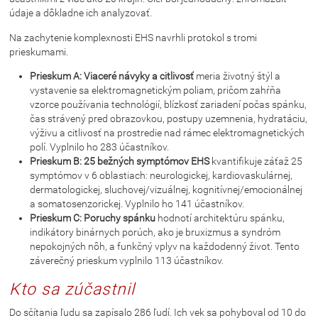
údaje a dôkladne ich analyzovať.
Na zachytenie komplexnosti EHS navrhli protokol s tromi
prieskumami.
Prieskum A: Viaceré návyky a citlivosť
meria životný štýl a
vystavenie sa elektromagnetickým poliam, pričom zahŕňa
vzorce používania technológií, blízkosť zariadení počas spánku,
čas strávený pred obrazovkou, postupy uzemnenia, hydratáciu,
výživu a citlivosť na prostredie nad rámec elektromagnetických
polí. Vyplnilo ho 283 účastníkov.
Prieskum B: 25 bežných symptómov EHS
kvantifikuje záťaž 25
symptómov v 6 oblastiach: neurologickej, kardiovaskulárnej,
dermatologickej, sluchovej/vizuálnej, kognitívnej/emocionálnej
a somatosenzorickej. Vyplnilo ho 141 účastníkov.
Prieskum C: Poruchy spánku
hodnotí architektúru spánku,
indikátory binárnych porúch, ako je bruxizmus a syndróm
nepokojných nôh, a funkčný vplyv na každodenný život. Tento
záverečný prieskum vyplnilo 113 účastníkov.
Kto sa zúčastnil
Do sčítania ľudu sa zapísalo 286 ľudí. Ich vek sa pohyboval od 10 do