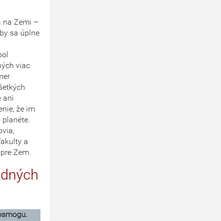
a na Zemi –
by sa úplne
pol
ných viac
mer
všetkých
e ani
nie, že im
 planéte.
ovia,
fakulty a
u pre Zem.
odných
rosmogu.