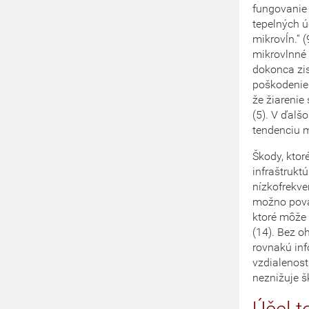
fungovanie 
tepelných ú
mikrovĺn.“ 
mikrovlnné 
dokonca zis
poškodenie 
že žiarenie
(5). V ďalš
tendenciu m
Škody, ktor
infraštrukt
nízkofrekve
možno pova
ktoré môže 
(14). Bez o
rovnakú inf
vzdialenost
neznižuje š