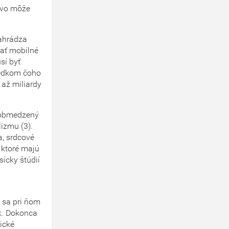
stvo môže
nahrádza
vať mobilné
sí byť
ledkom čoho
 až miliardy
Neobmedzený
izmu (3).
a, srdcové
 ktoré majú
sícky štúdií
l sa pri ňom
k. Dokonca
gické