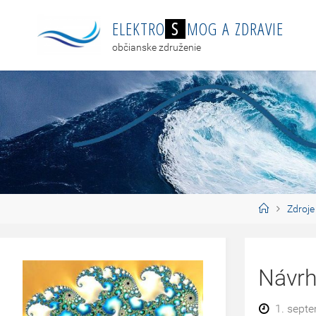
E
L
E
K
T
R
O
S
M
O
G
A
Z
D
R
A
V
I
E
občianske združenie
Zdroje
Návrh
1. sept