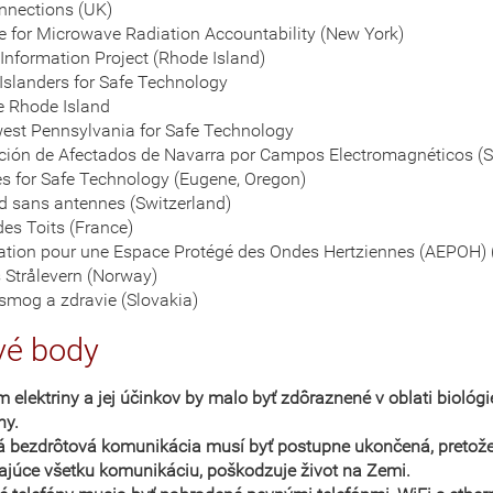
onnections (UK)
ce for Microwave Radiation Accountability (New York)
 Information Project (Rhode Island)
Islanders for Safe Technology
e Rhode Island
est Pennsylvania for Safe Technology
ción de Afectados de Navarra por Campos Electromagnéticos (S
es for Safe Technology (Eugene, Oregon)
d sans antennes (Switzerland)
des Toits (France)
ation pour une Espace Protégé des Ondes Hertziennes (AEPOH) 
s Strålevern (Norway)
osmog a zdravie (Slovakia)
vé body
m elektriny
a jej účinkov
by malo byť zdôraznené v oblati biológi
ny.
 bezdrôtová komunikácia musí byť postupne ukončená, pretože 
a
júce
všetk
u komunikáciu
,
poškodzuje
život na Zemi.