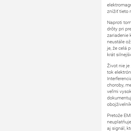
elektromagn
znížiť tiet
Naproti tom
drôty pri p
zariadenie
neustále ož
je, že celá 
krát silnejš
Život nie j
tok elektró
Interferenc
choroby, me
veľmi vysok
dokumentujú
obojživelník
Pretože EMP
neuplatňuje
aj signál, 