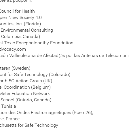
teraz podporili:
Council for Health
pen Niew Society 4.0
unties, Inc. (Florida)
l Environmental Consulting
sh Columbia, Canada)
al Toxic Encephalopathy Foundation
dvocacy.com
ción Vallisoletana de Afectad@s por las Antenas de Telecomun
)
taren (Sweden)
nt for Safe Technology (Colorado)
orth 5G Action Group (UK)
el Coordination (Belgium)
Meter Education Network
School (Ontario, Canada)
Tunisia
tion des Ondes Électromagnétiques (Poem26),
me, France
husetts for Safe Technology