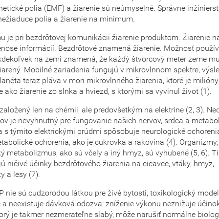
etické polia (EMF) a žiarenie sú neúmyselné. Správne inžinier
o nežiaduce polia a žiarenie na minimum.
u je pri bezdrôtovej komunikácii žiarenie produktom. Žiarenie 
renose informácií. Bezdrôtové znamená žiarenie. Možnosť použí
 kdekoľvek na zemi znamená, že každý štvorcový meter zeme mu
iarený. Mobilné zariadenia fungujú v mikrovlnnom spektre, výs
planéta teraz pláva v mori mikrovlnného žiarenia, ktoré je milióny
ie ako žiarenie zo slnka a hviezd, s ktorými sa vyvinul život (1).
e založený len na chémii, ale predovšetkým na elektrine (2, 3). 
nov je nevyhnutný pre fungovanie našich nervov, srdca a metabol
ia s týmito elektrickými prúdmi spôsobuje neurologické ochoreni
tabolické ochorenia, ako je cukrovka a rakovina (4). Organizmy,
ý metabolizmus, ako sú včely a iný hmyz, sú vyhubené (5, 6). Ti
 ničivé účinky bezdrôtového žiarenia na cicavce, vtáky, hmyz,
y a lesy (7).
 nie sú cudzorodou látkou pre živé bytosti, toxikologický mode
 a neexistuje dávková odozva: zníženie výkonu neznižuje účino
ktorý je takmer nezmerateľne slabý, môže narušiť normálne biolo