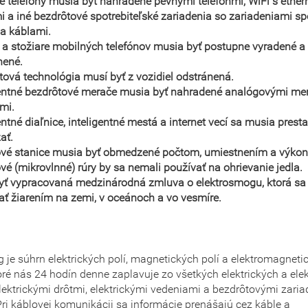
é telefóny musia byť nahradené pevnými telefónmi, WiFi s ethe
i a iné bezdrôtové spotrebiteľské zariadenia so zariadeniami s
 a káblami.
 a stožiare mobilných telefónov musia byť postupne vyradené a
nené.
tová technológia musí byť z vozidiel odstránená.
gentné
bezdrôtové
merače musia byť nahradené analógovými me
jmi.
entné diaľnice, inteligentné mestá a internet vecí sa musia presta
ať.
vé stanice musia byť obmedzené počtom, umiestnením a výko
vé (mikrovlnné) rúry by sa nemali používať na ohrievanie jedla.
yť vypracovaná medzinárodná zmluva o elektrosmogu, ktorá sa
ať žiarením na zemi, v oceánoch a vo vesmíre.
 je súhrn elektrických polí, magnetických polí a elektromagneti
toré nás 24 hodín denne zaplavuje zo všetkých elektrických a ele
elektrickými drôtmi, elektrickými vedeniami a bezdrôtovými zari
ri káblovej komunikácii sa informácie prenášajú cez káble a