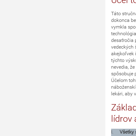
Účel 
Táto stručn
dokonca be
vymkla spod
technológia
desaťročia 
vedeckých š
akejkoľvek 
týchto výsk
nevedia, že
spôsobuje p
Účelom toht
náboženskí 
lekári, aby
Zákla
lídrov
I.
Všetky 