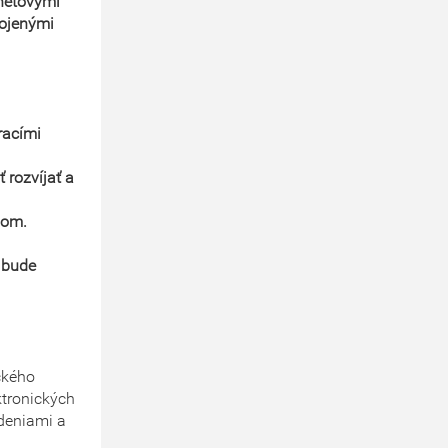
rnetovými
pojenými
racími
ť rozvíjať a
nom.
 bude
ckého
ktronických
adeniami a