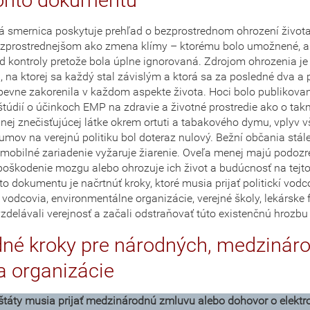
tohto dokumentu
á smernica poskytuje prehľad o bezprostrednom ohrození život
zprostrednejšom ako zmena klímy – ktorému bolo umožnené, a
 kontroly pretože bola úplne ignorovaná. Zdrojom ohrozenia je
, na ktorej sa každý stal závislým a ktorá sa za posledné dva a 
pevne zakorenila v každom aspekte života. Hoci bolo publikova
túdií o účinkoch EMP na zdravie a životné prostredie ako o tak
inej znečisťujúcej látke okrem ortuti a tabakového dymu, vplyv 
umov na verejnú politiku bol doteraz nulový. Bežní občania stál
 mobilné zariadenie vyžaruje žiarenie. Oveľa menej majú podozre
oškodenie mozgu alebo ohrozuje ich život a budúcnosť na tejto
o dokumentu je načrtnúť kroky, ktoré musia prijať politickí vodc
vodcovia, environmentálne organizácie, verejné školy, lekárske 
 vzdelávali verejnosť a začali odstraňovať túto existenčnú hrozb
dné kroky pre národných, medzinár
 a organizácie
štáty musia prijať medzinárodnú zmluvu alebo dohovor o elekt