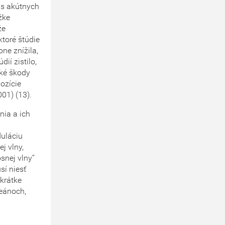
is akútnych
žke
že
ktoré štúdie
ne znížila,
ií zistilo,
cké škody
ozície
01) (13).
nia a ich
duláciu
j vlny,
snej vlny“
sí niesť
 krátke
ceánoch,