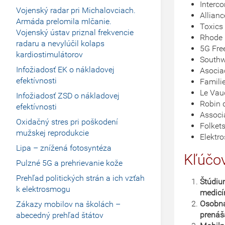
Interc
Vojenský radar pri Michalovciach.
Allian
Armáda prelomila mlčanie.
Toxics
Vojenský ústav priznal frekvencie
Rhode 
radaru a nevylúčil kolaps
5G Fre
kardiostimulátorov
Southw
Infožiadosť EK o nákladovej
Asocia
efektívnosti
Famili
Le Vau
Infožiadosť ZSD o nákladovej
Robin 
efektívnosti
Associ
Oxidačný stres pri poškodení
Folket
mužskej reprodukcie
Elektr
Lipa – znížená fotosyntéza
Kľúčo
Pulzné 5G a prehrievanie kože
Prehľad politických strán a ich vzťah
Štúdiu
k elektrosmogu
medicí
Osobná
Zákazy mobilov na školách –
prenáš
abecedný prehľad štátov