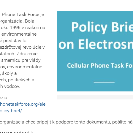
r Phone Task Force je
rganizácia. Bola
roku 1996 v reakcii na
a environmentálne
ré predstavilo
ezdrôtovej revolúcie v
štátoch. Združenie
 smernicu pre vlády,
ov, environmentálne
, školy a
h, politických a
h vodcov.
rzia:
lphonetaskforce.org/ele
licy-brief/
organizácia chce pripojiť k podpore tohto dokumentu, pošlite n