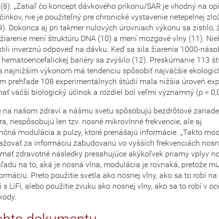
(8). „Zatiaľ čo koncept dávkového príkonu/SAR je vhodný na op
činkov, nie je použiteľný pre chronické vystavenie netepelnej zlo
(9). Dokonca aj pri takmer nulových úrovniach výkonu sa zistilo, 
žiarenie mení štruktúru DNA (10) a mení mozgové vlny (11). Nie
tili inverznú odpoveď na dávku. Keď sa sila žiarenia 1000-násob
hematoencefalickej bariéry sa zvýšilo (12). Preskúmanie 113 štúd
 s najnižším výkonom má tendenciu spôsobiť najväčšie ekologi
om prehľade 108 experimentálnych štúdií mala nižšia úroveň exp
ať väčší biologický účinok a rozdiel bol veľmi významný (p < 0,0
é na našom zdraví a nášmu svetu spôsobujú bezdrôtové zariade
úra, nespôsobujú len tzv. nosné mikrovlnné frekvencie, ale aj
nčná modulácia a pulzy, ktoré prenášajú informácie. „Takto mo
žovať za informáciu zabudovanú vo vyšších frekvenciách nosne
mať zdravotné následky presahujúce akýkoľvek priamy vplyv no
hľadu na to, aká je nosná vlna, modulácia je rovnaká, pretože mu
ormáciu. Preto použitie svetla ako nosnej vlny, ako sa to robí na
i s LiFi, alebo použitie zvuku ako nosnej vlny, ako sa to robí v o
kody.