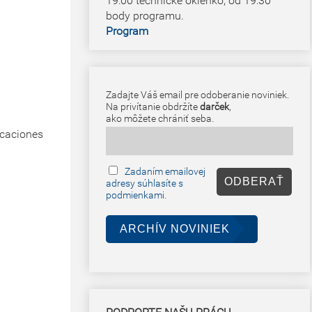
19:00 technické okienko, od 19:30
body programu.
Program
Zadajte Váš email pre odoberanie noviniek.
Na privítanie obdržíte
darček
,
ako môžete chrániť seba.
icaciones
Zadaním emailovej
adresy súhlasíte s
podmienkami.
ARCHÍV NOVINIEK