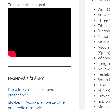
Smernicu do
Tam, kde nie je signál
World 
Antwer
Three A
Ethica
(Briti
Nation
MCS A
Asocia
(Spain
Vågbry
Longmo
Nailsw
Teslab
NAJNOVŠIE ČLÁNKY
Smart 
PEACE 
Ktoré frekvencie sú zdraviu
APNEK 
prospešné?
Préven
la Drô
SlovLex – Akčný plán pre životné
Massac
prostredie a zdravie