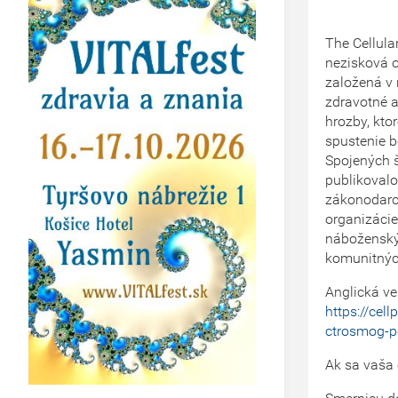
The Cellula
nezisková o
založená v 
zdravotné 
hrozby, kto
spustenie b
Spojených 
publikovalo
zákonodarc
organizácie
náboženskýc
komunitnýc
Anglická ve
https://cel
ctrosmog-po
Ak sa vaša 