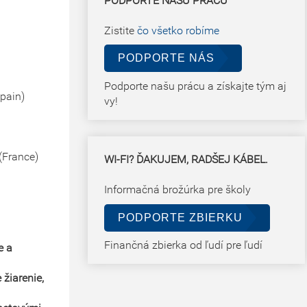
PODPORTE NAŠU PRÁCU
Zistite
čo všetko robíme
PODPORTE NÁS
Podporte našu prácu a získajte tým aj
pain)
vy!
(France)
WI-FI? ĎAKUJEM, RADŠEJ KÁBEL.
Informačná brožúrka pre školy
PODPORTE ZBIERKU
Finančná zbierka od ľudí pre ľudí
e a
žiarenie,