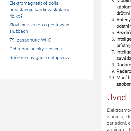
Mobiln
Elektromagnetické polia –
káblam
predstavujú kardiovaskulárne
drôtmi
riziko?
Antény
SlovLex – zákon o poštových
odstrá
službách
Bezdrô
Inteli
79. zasadnutie WHO
prístro
Ochranné účinky ženšenu
Intelig
Rušenie navigácie netopierov
zavádz
Radaro
Radaro
Musí b
zaober
Úvod
Elektrosmog
žiarenia, k
zariadení, 
anténami. P