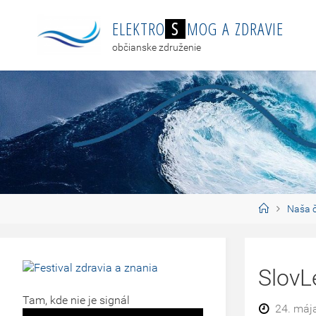
E
L
E
K
T
R
O
S
M
O
G
A
Z
D
R
A
V
I
E
občianske združenie
Naša č
SlovL
Tam, kde nie je signál
24. máj