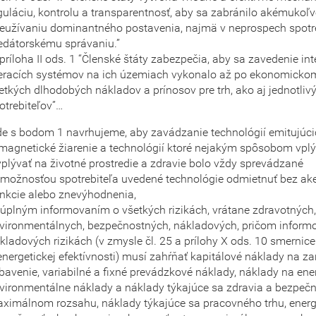
guláciu, kontrolu a transparentnosť, aby sa zabránilo akémukoľ
eužívaniu dominantného postavenia, najmä v neprospech spotre
edátorskému správaniu.”
 príloha II ods. 1 “Členské štáty zabezpečia, aby sa zavedenie in
racích systémov na ich územiach vykonalo až po ekonomicko
etkých dlhodobých nákladov a prínosov pre trh, ako aj jednotliv
otrebiteľov”…
de s bodom 1 navrhujeme, aby zavádzanie technológií emitujúc
omagnetické žiarenie a technológií ktoré nejakým spôsobom vpl
plývať na životné prostredie a zdravie bolo vždy sprevádzané
 možnosťou spotrebiteľa uvedené technológie odmietnuť bez ak
nkcie alebo znevýhodnenia,
 úplným informovaním o všetkých rizikách, vrátane zdravotných
vironmentálnych, bezpečnostných, nákladových, pričom inform
kladových rizikách (v zmysle čl. 25 a prílohy X ods. 10 smerni
energetickej efektívnosti) musí zahŕňať kapitálové náklady na za
bavenie, variabilné a fixné prevádzkové náklady, náklady na ene
vironmentálne náklady a náklady týkajúce sa zdravia a bezpečno
ximálnom rozsahu, náklady týkajúce sa pracovného trhu, energ