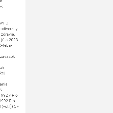
 a
v;
a WHO –
iodiverzity
 zdravia.
 júla 2023
2-4eba-
e záväzok
ých
kej
vania
SN
1992 v Rio
1992 Rio
ol.I)) ), v