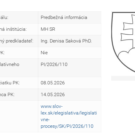
álu:
Predbežná informácia
á inštitúcia:
MH SR
ý predkladateľ:
Ing. Denisa Saková PhD.
PK:
Nie
slatívneho
PI/2026/110
iatku PK:
08.05.2026
ca PK:
14.05.2026
www.slov-
lex.sk/elegislativa/legislati
vne-
procesy/SK/PI/2026/110