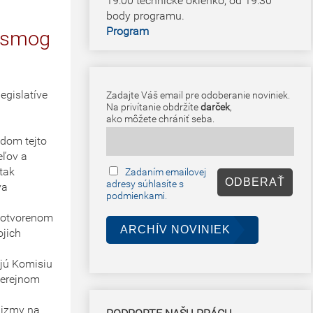
19:00 technické okienko, od 19:30
body programu.
Program
rosmog
egislatíve
Zadajte Váš email pre odoberanie noviniek.
Na privítanie obdržíte
darček
,
ako môžete chrániť seba.
odom tejto
eľov a
tak
Zadaním emailovej
adresy súhlasíte s
va
podmienkami.
e otvorenom
ARCHÍV NOVINIEK
ojich
mujú Komisiu
 verejnom
anizmy na