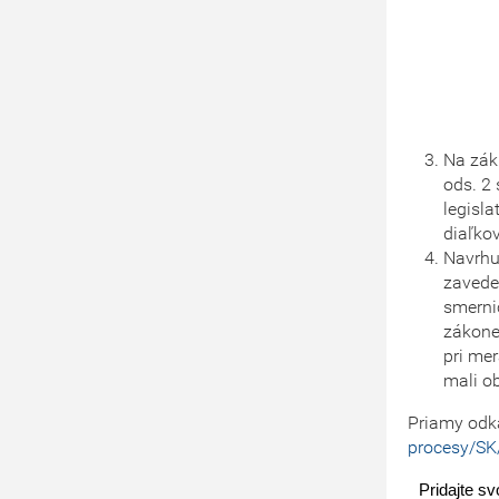
Na zák
ods. 2
legisl
diaľko
Navrhu
zavede
smerni
zákone 
pri me
mali o
Priamy odka
procesy/SK
Pridajte s