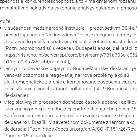
zpečnosť a konkurencieschopnosť, a to v maximálnom rozsahu
ministratívne náklady na vykonanie analýzy nákladov a prínoso
etože
v súčasnosti medzinárodné inštitúcie – predovšetkým OSN 
presadzujú prístup “Jedno zdravie” – čiže integráciu prírody, b
a zdravia do politík a opatrení v oblasti životného prostredia a
(Pozn. podrobnosti sú uvedené v Budapeštianskej deklarácii z
https://iris.who.int/server/api/core/bitstreams/781a703d-e06
b11c-a224a7861abf/content );
jedným zo záväzkov prijatých v Budapeštianskej deklarácii j
venovať pozornosť a reagovať aj na nové problémy ako sú
elektromagnetické žiarenie a kombinované pôsobenia viacer
znečisťujúcich činiteľov (angl. pollutants) (str. 9 Budapeštians
deklarácie);
v legislatívnych procesoch dochádza často k absencii apliko
záväzného princípu predbežnej opatrnosti prijatého počas O
konferencie o životnom prostredí a rozvoji konanej 3-14 júna 
de Janeiro v Brazílii. V záverečnom dokumente známom ako 
deklarácia (Pozn. https://docs.un.org/en/A/CONF.151/26/Rev.1(v
Princípe 15 je uvedené: