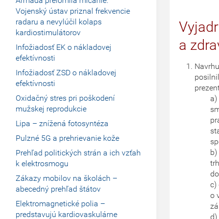
Armáda prelomila mlčanie.
Vojenský ústav priznal frekvencie
radaru a nevylúčil kolaps
Vyjad
kardiostimulátorov
a zdra
Infožiadosť EK o nákladovej
efektívnosti
Navrhu
Infožiadosť ZSD o nákladovej
posilni
efektívnosti
prezen
Oxidačný stres pri poškodení
a)
mužskej reprodukcie
sm
pr
Lipa – znížená fotosyntéza
st
Pulzné 5G a prehrievanie kože
sp
b)
Prehľad politických strán a ich vzťah
tr
k elektrosmogu
do
Zákazy mobilov na školách –
c)
abecedný prehľad štátov
o 
Elektromagnetické polia –
zá
predstavujú kardiovaskulárne
d)