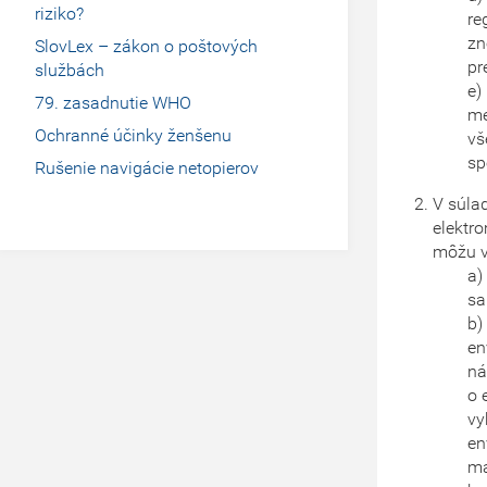
riziko?
re
zn
SlovLex – zákon o poštových
pr
službách
e)
79. zasadnutie WHO
me
Ochranné účinky ženšenu
vš
sp
Rušenie navigácie netopierov
V súla
elektr
môžu v
a)
sa
b)
en
ná
o 
vy
en
ma