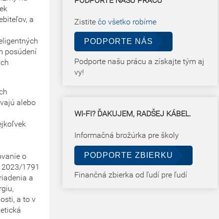
PODPORTE NAŠU PRÁCU
vek
biteľov, a
Zistite
čo všetko robíme
teligentných
PODPORTE NÁS
m posúdení
Podporte našu prácu a získajte tým aj
ých
vy!
ich
ývajú alebo
WI-FI? ĎAKUJEM, RADŠEJ KÁBEL.
ejkoľvek
Informačná brožúrka pre školy
,
PODPORTE ZBIERKU
ovanie o
ce 2023/1791
Finančná zbierka od ľudí pre ľudí
riadenia a
rgiu,
sti, a to v
etická