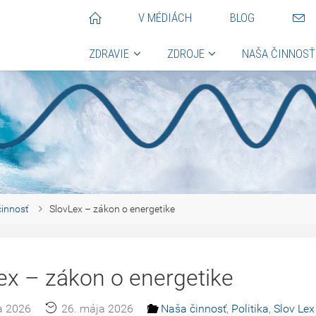
V MÉDIÁCH
BLOG
ZDRAVIE
ZDROJE
NAŠA ČINNOSŤ
innosť
SlovLex – zákon o energetike
ex – zákon o energetike
a 2026
26. mája 2026
Naša činnosť
,
Politika
,
Slov Lex