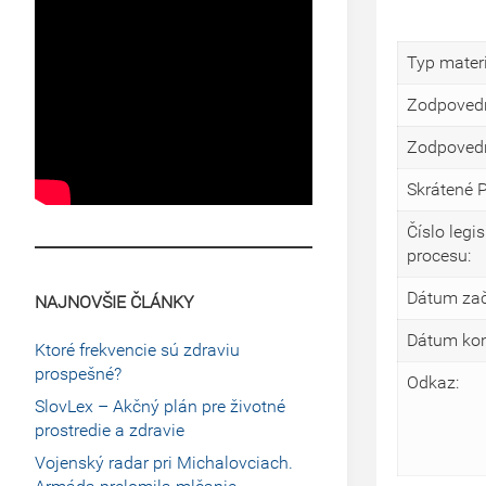
Typ materi
Zodpovedn
Zodpovedn
Skrátené 
Číslo legi
procesu:
Dátum zač
NAJNOVŠIE ČLÁNKY
Dátum kon
Ktoré frekvencie sú zdraviu
prospešné?
Odkaz:
SlovLex – Akčný plán pre životné
prostredie a zdravie
Vojenský radar pri Michalovciach.