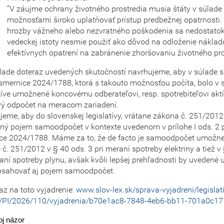
“V záujme ochrany životného prostredia musia štáty v súlade
možnosťami široko uplatňovať prístup predbežnej opatrnosti.
hrozby vážneho alebo nezvratného poškodenia sa nedostatok
vedeckej istoty nesmie použiť ako dôvod na odloženie nákla
efektívnych opatrení na zabránenie zhoršovaniu životného pro
lade doteraz uvedených skutočností navrhujeme, aby v súlade s 
 smernice 2024/1788, ktorá s takouto možnosťou počíta, bolo v 
atíve umožnené koncovému odberateľovi, resp. spotrebiteľovi akt
vý odpočet na meracom zariadení.
jeme, aby do slovenskej legislatívy, vrátane zákona č. 251/2012
ný pojem samoodpočet v kontexte uvedenom v prílohe I ods. 2 p
ce 2024/1788. Máme za to, že de facto je samoodpočet umožn
č. 251/2012 v § 40 ods. 3 pri meraní spotreby elektriny a tiež v
raní spotreby plynu, avšak kvôli lepšej prehľadnosti by uvedené
bsahovať aj pojem samoodpočet.
z na toto vyjadrenie:
www.slov-lex.sk/sprava-vyjadreni/legislat
/PI/2026/110/vyjadrenia/b70e1ac8-7848-4eb6-bb11-701a0c1
voj názor