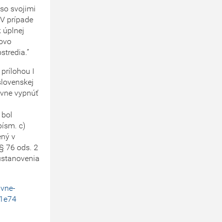
 so svojimi
 V prípade
 úplnej
dovo
stredia.”
prílohou I
slovenskej
ívne vypnúť
 bol
ísm. c)
ený v
 § 76 ods. 2
 ustanovenia
ivne-
71e74