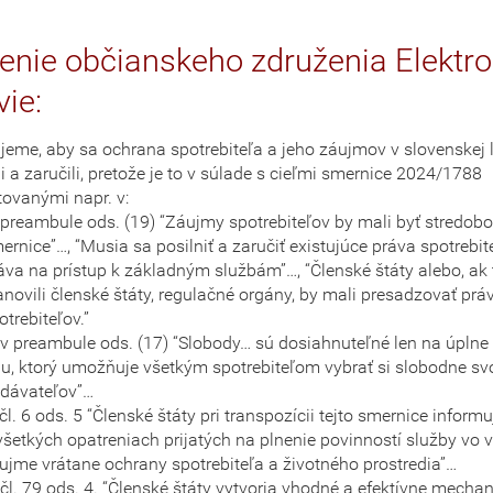
renie občianskeho združenia Elekt
vie:
jeme, aby sa ochrana spotrebiteľa a jeho záujmov v slovenskej l
li a zaručili, pretože je to v súlade s cieľmi smernice 2024/1788
tovanými napr. v:
 preambule ods. (19) “Záujmy spotrebiteľov by mali byť stredob
ernice”…, “Musia sa posilniť a zaručiť existujúce práva spotrebit
áva na prístup k základným službám”…, “Členské štáty alebo, ak 
anovili členské štáty, regulačné orgány, by mali presadzovať prá
otrebiteľov.”
 v preambule ods. (17) “Slobody… sú dosiahnuteľné len na úpln
hu, ktorý umožňuje všetkým spotrebiteľom vybrať si slobodne sv
dávateľov”…
 čl. 6 ods. 5 “Členské štáty pri transpozícii tejto smernice infor
všetkých opatreniach prijatých na plnenie povinností služby vo
ujme vrátane ochrany spotrebiteľa a životného prostredia”…
 čl. 79 ods. 4. “Členské štáty vytvoria vhodné a efektívne mech