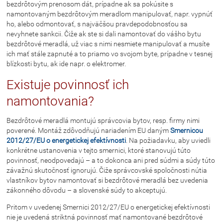
bezdrôtovým prenosom dát, prípadne ak sa pokúsite s
namontovaným bezdrôtovým meradlom manipulovať, napr. vypnúť
ho, alebo odmontovať, s najväčšou pravdepodobnosťou sa
nevyhnete sankcii. Čiže ak ste si dali namontovať do vášho bytu
bezdrôtové meradlá, už viac s nimi nesmiete manipulovať a musíte
ich mať stále zapnuté a to priamo vo svojom byte, prípadne v tesnej
blízkosti bytu, ak ide napr. o elektromer.
Existuje povinnosť ich
namontovania?
Bezdrôtové meradlá montujú správcovia bytov, resp. firmy nimi
poverené. Montáž zdôvodňujú nariadením EU daným
Smernicou
2012/27/EU o energetickej efektívnosti
. Na požiadavku, aby uviedli
konkrétne ustanovenia v tejto smernici, ktoré stanovujú túto
povinnosť, neodpovedajú – a to dokonca ani pred súdmi a súdy túto
závažnú skutočnosť ignorujú. Čiže správcovské spoločnosti nútia
vlastníkov bytov namontovať si bezdrôtové meradlá bez uvedenia
zákonného dôvodu – a slovenské súdy to akceptujú.
Pritom v uvedenej Smernici 2012/27/EU o energetickej efektívnosti
nie je uvedená striktná povinnosť mať namontované bezdrôtové