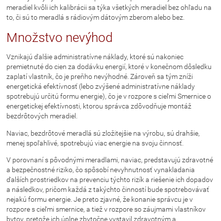
meradiel kvôli ich kalibrácii sa týka všetkých meradiel bez ohľadu na
to, či sú to meradlá s rádiovým dátovým zberom alebo bez.
Množstvo nevýhod
Vznikajú ďalšie administratívne náklady, ktoré sú nakoniec
premietnuté do cien za dodávku energií, ktoré v konečnom dôsledku
zaplatí vlastník, čo je preňho nevýhodné. Zároveň sa tým zníži
energetická efektívnosť (lebo zvýšené administratívne náklady
spotrebujú určitú formu energie), čo je v rozpore s cieľmi Smernice o
energetickej efektívnosti, ktorou správca zdôvodňuje montáž
bezdrôtových meradiel.
Naviac, bezdrôtové meradlá sú zložitejšie na výrobu, sú drahšie,
menej spoľahlivé, spotrebujú viac energie na svoju činnosť.
V porovnaní s pôvodnými meradlami, naviac, predstavujú zdravotné
a bezpečnostné riziko, čo spôsobí nevyhnutnosť vynakladania
ďalších prostriedkov na prevenciu týchto rizík a riešenie ich dopadov
a následkov, pričom každá z takýchto činností bude spotrebovávať
nejakú formu energie. Je preto zjavné, že konanie správcu je v
rozpore s cieľmi smernice, a tiež v rozpore so záujmami vlastníkov
bytov, pretože ich úplne zbytočne vystavil zdravotným a