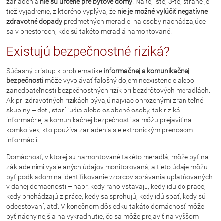
zariadenia
nie sú určené pre bytové domy
. Na tej istej 3-tej strane je
tiež vyjadrenie, z ktorého vyplýva, že
nie je možné vylúčiť
negatívne
zdravotné dopady
predmetných meradiel na osoby nachádzajúce
sa v priestoroch, kde sú takéto meradlá namontované.
Existujú bezpečnostné riziká?
Súčasný prístup k problematike
informačnej a komunikačnej
bezpečnosti
môže vyvolávať falošný dojem neexistencie alebo
zanedbateľnosti bezpečnostných rizík pri bezdrôtových meradlách.
Ak pri zdravotných rizikách bývajú najviac ohrozenými zraniteľné
skupiny – deti, starí ľudia alebo oslabené osoby, tak riziká
informačnej a komunikačnej bezpečnosti sa môžu prejaviť na
komkoľvek, kto používa zariadenia s elektronickým prenosom
informácií.
Domácnosť, v ktorej sú namontované takéto meradlá, môže byť na
základe nimi vysielaných údajov monitorovaná, a tieto údaje môžu
byť podkladom na identifikovanie vzorcov správania uplatňovaných
v danej domácnosti – napr. kedy ráno vstávajú, kedy idú do práce,
kedy prichádzajú z práce, kedy sa sprchujú, kedy idú spať, kedy sú
odcestovaní, atď. V konečnom dôsledku takáto domácnosť môže
byť náchylnejšia na vykradnutie, čo sa môže prejaviť na vyššom