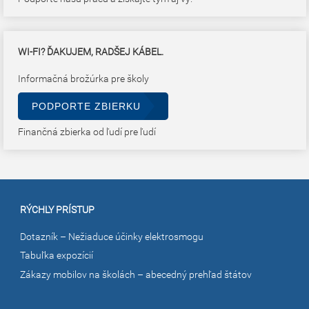
WI-FI? ĎAKUJEM, RADŠEJ KÁBEL.
Informačná brožúrka pre školy
PODPORTE ZBIERKU
Finančná zbierka od ľudí pre ľudí
RÝCHLY PRÍSTUP
Dotazník – Nežiaduce účinky elektrosmogu
Tabuľka expozícií
Zákazy mobilov na školách – abecedný prehľad štátov