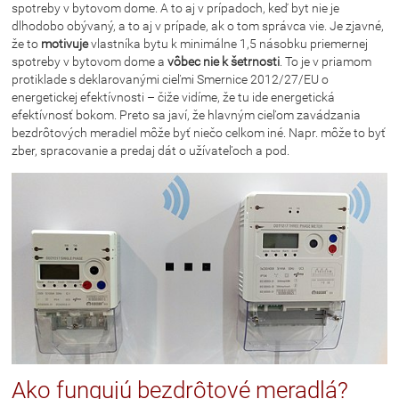
spotreby v bytovom dome. A to aj v prípadoch, keď byt nie je
dlhodobo obývaný, a to aj v prípade, ak o tom správca vie. Je zjavné,
že to
motivuje
vlastníka bytu k minimálne 1,5 násobku priemernej
spotreby v bytovom dome a
vôbec nie k šetrnosti
. To je v priamom
protiklade s deklarovanými cieľmi Smernice 2012/27/EU o
energetickej efektívnosti – čiže vidíme, že tu ide energetická
efektívnosť bokom. Preto sa javí, že hlavným cieľom zavádzania
bezdrôtových meradiel môže byť niečo celkom iné. Napr. môže to byť
zber, spracovanie a predaj dát o užívateľoch a pod.
Ako fungujú bezdrôtové meradlá?