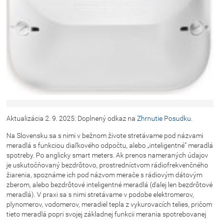
Aktualizácia 2. 9. 2025: Doplnený odkaz na
Zhrnutie Posudku
.
Na Slovensku sa s nimi v bežnom živote stretávame pod názvami
meradlá s funkciou diaľkového odpočtu, alebo „inteligentné“ meradlá
spotreby. Po anglicky smart meters. Ak prenos nameraných údajov
je uskutočňovaný bezdrôtovo, prostredníctvom rádiofrekvenčného
žiarenia, spoznáme ich pod názvom merače s rádiovým dátovým
zberom, alebo bezdrôtové inteligentné meradlá (ďalej len bezdrôtové
meradlá). V praxi sa s nimi stretávame v podobe elektromerov,
plynomerov, vodomerov, meradiel tepla z vykurovacích telies, pričom
tieto meradlá popri svojej základnej funkcii merania spotrebovanej