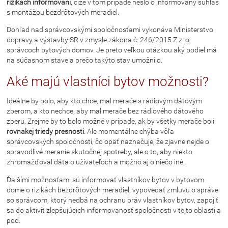
rizikách informovaní
, čiže v tom prípade nešlo o informovaný súhlas
s montážou bezdrôtových meradiel.
Dohľad nad správcovskými spoločnosťami vykonáva Ministerstvo
dopravy a výstavby SR v zmysle zákona č. 246/2015 Z.z. o
správcoch bytových domov. Je preto veľkou otázkou aký podiel má
na súčasnom stave a prečo takýto stav umožnilo.
Aké majú vlastníci bytov možnosti?
Ideálne by bolo, aby kto chce, mal merače s rádiovým dátovým
zberom, a kto nechce, aby mal merače bez rádiového dátového
zberu. Zrejme by to bolo možné v prípade, ak by všetky merače boli
rovnakej triedy presnosti
. Ale momentálne chýba vôľa
správcovských spoločností, čo opäť naznačuje, že zjavne nejde o
spravodlivé meranie skutočnej spotreby, ale o to, aby niekto
zhromažďoval dáta o užívateľoch a možno aj o niečo iné.
Ďalšími možnosťami sú informovať vlastníkov bytov v bytovom
dome o rizikách bezdrôtových meradiel, vypovedať zmluvu o správe
so správcom, ktorý nedbá na ochranu práv vlastníkov bytov, zapojiť
sa do aktivít zlepšujúcich informovanosť spoločnosti v tejto oblasti a
pod.