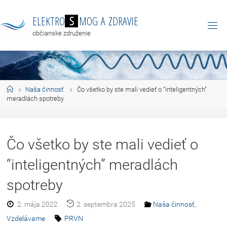
E
L
E
K
T
R
O
S
M
O
G
A
Z
D
R
A
V
I
E
občianske združenie
Naša činnosť
Čo všetko by ste mali vedieť o “inteligentných”
meradlách spotreby
Čo všetko by ste mali vedieť o
“inteligentných” meradlách
spotreby
2. mája 2022
2. septembra 2025
Naša činnosť
,
Vzdelávame
PRVN