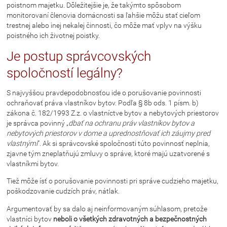
poistnom majetku. Dôležitejšie je, že takýmto spôsobom
monitorovaní členovia domácnosti sa ľahšie môžu stať cieľom
trestnej alebo inej nekalej činnosti, čo môže mať vplyv na výšku
poistného ich životnej poistky.
Je postup správcovských
spoločností legálny?
S najvyššou pravdepodobnosťou ide o porušovanie povinnosti
ochraňovať práva vlastníkov bytov. Podľa § 8b ods. 1 písm. b)
zákona č. 182/1993 Z.z. o vlastníctve bytov a nebytových priestorov
je správca povinný „
dbať na ochranu práv vlastníkov bytov a
nebytových priestorov v dome a uprednostňovať ich záujmy pred
vlastnými
“. Ak si správcovské spoločnosti túto povinnosť neplnia,
zjavne tým zneplatňujú zmluvy o správe, ktoré majú uzatvorené s
vlastníkmi bytov.
Tiež môže ísť o porušovanie povinnosti pri správe cudzieho majetku,
poškodzovanie cudzích práv, nátlak.
Argumentovať by sa dalo aj neinformovaným súhlasom, pretože
vlastníci bytov
neboli o všetkých zdravotných a bezpečnostných