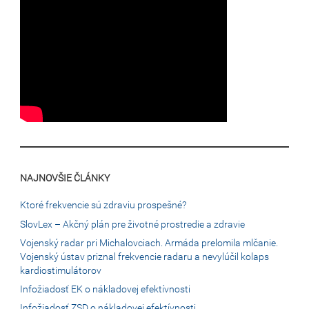
NAJNOVŠIE ČLÁNKY
Ktoré frekvencie sú zdraviu prospešné?
SlovLex – Akčný plán pre životné prostredie a zdravie
Vojenský radar pri Michalovciach. Armáda prelomila mlčanie.
Vojenský ústav priznal frekvencie radaru a nevylúčil kolaps
kardiostimulátorov
Infožiadosť EK o nákladovej efektívnosti
Infožiadosť ZSD o nákladovej efektívnosti