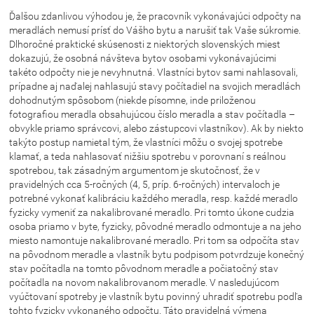
Ďalšou zdanlivou výhodou je, že pracovník vykonávajúci odpočty na
meradlách nemusí prísť do Vášho bytu a narušiť tak Vaše súkromie.
Dlhoročné praktické skúsenosti z niektorých slovenských miest
dokazujú, že osobná návšteva bytov osobami vykonávajúcimi
takéto odpočty nie je nevyhnutná. Vlastníci bytov sami nahlasovali,
prípadne aj naďalej nahlasujú stavy počítadiel na svojich meradlách
dohodnutým spôsobom (niekde písomne, inde priloženou
fotografiou meradla obsahujúcou číslo meradla a stav počítadla –
obvykle priamo správcovi, alebo zástupcovi vlastníkov). Ak by niekto
takýto postup namietal tým, že vlastníci môžu o svojej spotrebe
klamať, a teda nahlasovať nižšiu spotrebu v porovnaní s reálnou
spotrebou, tak zásadným argumentom je skutočnosť, že v
pravidelných cca 5-ročných (4, 5, príp. 6-ročných) intervaloch je
potrebné vykonať kalibráciu každého meradla, resp. každé meradlo
fyzicky vymeniť za nakalibrované meradlo. Pri tomto úkone cudzia
osoba priamo v byte, fyzicky, pôvodné meradlo odmontuje a na jeho
miesto namontuje nakalibrované meradlo. Pri tom sa odpočíta stav
na pôvodnom meradle a vlastník bytu podpisom potvrdzuje konečný
stav počítadla na tomto pôvodnom meradle a počiatočný stav
počítadla na novom nakalibrovanom meradle. V nasledujúcom
vyúčtovaní spotreby je vlastník bytu povinný uhradiť spotrebu podľa
tohto fyzicky vykonaného odpočtu. Táto pravidelná výmena