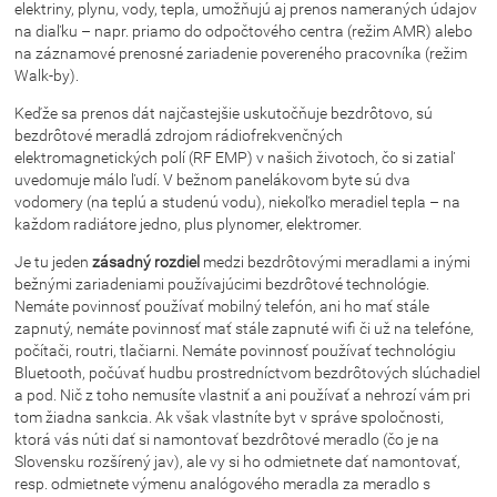
elektriny, plynu, vody, tepla, umožňujú aj prenos nameraných údajov
na diaľku – napr. priamo do odpočtového centra (režim AMR) alebo
na záznamové prenosné zariadenie povereného pracovníka (režim
Walk-by).
Keďže sa prenos dát najčastejšie uskutočňuje bezdrôtovo, sú
bezdrôtové meradlá zdrojom rádiofrekvenčných
elektromagnetických polí (RF EMP) v našich životoch, čo si zatiaľ
uvedomuje málo ľudí. V bežnom panelákovom byte sú dva
vodomery (na teplú a studenú vodu), niekoľko meradiel tepla – na
každom radiátore jedno, plus plynomer, elektromer.
Je tu jeden
zásadný rozdiel
medzi bezdrôtovými meradlami a inými
bežnými zariadeniami používajúcimi bezdrôtové technológie.
Nemáte povinnosť používať mobilný telefón, ani ho mať stále
zapnutý, nemáte povinnosť mať stále zapnuté wifi či už na telefóne,
počítači, routri, tlačiarni. Nemáte povinnosť používať technológiu
Bluetooth, počúvať hudbu prostredníctvom bezdrôtových slúchadiel
a pod. Nič z toho nemusíte vlastniť a ani používať a nehrozí vám pri
tom žiadna sankcia. Ak však vlastníte byt v správe spoločnosti,
ktorá vás núti dať si namontovať bezdrôtové meradlo (čo je na
Slovensku rozšírený jav), ale vy si ho odmietnete dať namontovať,
resp. odmietnete výmenu analógového meradla za meradlo s