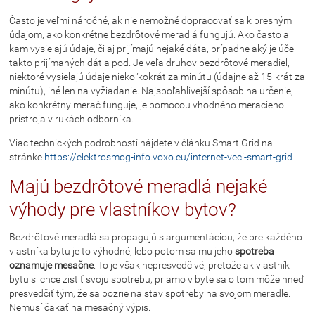
Často je veľmi náročné, ak nie nemožné dopracovať sa k presným
údajom, ako konkrétne bezdrôtové meradlá fungujú. Ako často a
kam vysielajú údaje, či aj prijímajú nejaké dáta, prípadne aký je účel
takto prijímaných dát a pod. Je veľa druhov bezdrôtové meradiel,
niektoré vysielajú údaje niekoľkokrát za minútu (údajne až 15-krát za
minútu), iné len na vyžiadanie. Najspoľahlivejší spôsob na určenie,
ako konkrétny merač funguje, je pomocou vhodného meracieho
prístroja v rukách odborníka.
Viac technických podrobností nájdete v článku Smart Grid na
stránke
https://elektrosmog-info.voxo.eu/internet-veci-smart-grid
Majú bezdrôtové meradlá nejaké
výhody pre vlastníkov bytov?
Bezdrôtové meradlá sa propagujú s argumentáciou, že pre každého
vlastníka bytu je to výhodné, lebo potom sa mu jeho
spotreba
oznamuje mesačne
. To je však nepresvedčivé, pretože ak vlastník
bytu si chce zistiť svoju spotrebu, priamo v byte sa o tom môže hneď
presvedčiť tým, že sa pozrie na stav spotreby na svojom meradle.
Nemusí čakať na mesačný výpis.