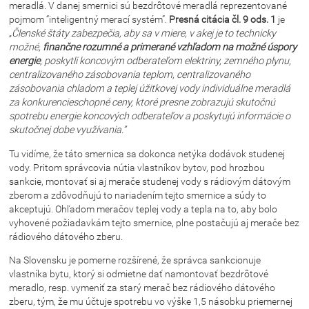
meradlá. V danej smernici sú bezdrôtové meradlá reprezentované
pojmom “inteligentný merací systém”.
Presná citácia čl. 9 ods. 1
je
„
Členské štáty zabezpečia, aby sa v miere, v akej je to technicky
možné,
finančne rozumné a primerané vzhľadom na možné úspory
energie
, poskytli koncovým odberateľom elektriny, zemného plynu,
centralizovaného zásobovania teplom, centralizovaného
zásobovania chladom a teplej úžitkovej vody individuálne meradlá
za konkurencieschopné ceny, ktoré presne zobrazujú skutočnú
spotrebu energie koncových odberateľov a poskytujú informácie o
skutočnej dobe využívania.”
Tu vidíme, že táto smernica sa dokonca netýka dodávok studenej
vody. Pritom správcovia nútia vlastníkov bytov, pod hrozbou
sankcie, montovať si aj merače studenej vody s rádiovým dátovým
zberom a zdôvodňujú to nariadením tejto smernice a súdy to
akceptujú. Ohľadom meračov teplej vody a tepla na to, aby bolo
vyhovené požiadavkám tejto smernice, plne postačujú aj merače bez
rádiového dátového zberu.
Na Slovensku je pomerne rozšírené, že správca sankcionuje
vlastníka bytu, ktorý si odmietne dať namontovať bezdrôtové
meradlo, resp. vymeniť za starý merač bez rádiového dátového
zberu, tým, že mu účtuje spotrebu vo výške 1,5 násobku priemernej