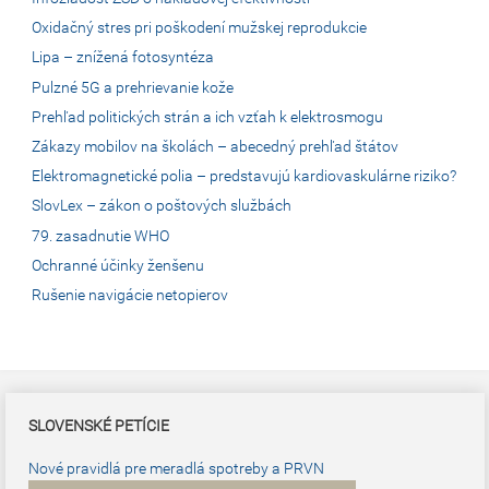
Oxidačný stres pri poškodení mužskej reprodukcie
Lipa – znížená fotosyntéza
Pulzné 5G a prehrievanie kože
Prehľad politických strán a ich vzťah k elektrosmogu
Zákazy mobilov na školách – abecedný prehľad štátov
Elektromagnetické polia – predstavujú kardiovaskulárne riziko?
SlovLex – zákon o poštových službách
79. zasadnutie WHO
Ochranné účinky ženšenu
Rušenie navigácie netopierov
SLOVENSKÉ PETÍCIE
Nové pravidlá pre meradlá spotreby a PRVN