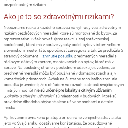
bezpečnostným rizikám.
Ako je to so zdravotnými rizikami?
Nepoznáme reakciu každého správcu na výhrady voči zdravotným
rizikám bezdrôtových meradiel, ktoré sú montované do bytov. Za
reprezentatívnu však považujeme reakciu istej správcovskej
spoločnosti, ktorá má v správe vysoký počet bytov v istom veľkom
slovenskom meste. Táto spoločnosť zareagovala tak, že predložila 5
stranový dokument –
zhrnutie posudku
predmetných meradiel s
rádiovým dátovým zberom, montovaných do bytov, ktoré má v
správe. Na poslednej strane v poslednom odseku je uvedené, že
predmetné meradlá môžu byť používané v domácnostiach a aj v
komerčných priestoroch. Avšak na 3. strane toho istého zhrnutia
posudku je uvedené, že s ohľadom na rozsah platnosti švajčiarskych
limitných hodnôt
nie sú určené pre lokality s citlivým užívaním
.
„
Lokality s citlivým užívaním
” sú miestnosti v budovách, ktoré sú
pravidelne dlhodobo obývané alebo užívané osobami a detské
ihriská.
Aplikovaním rovnakého prístupu pri ochrane verejného zdravia ako
je to vo Švajčiarsku, dostávame konštatáciu, že posudzované