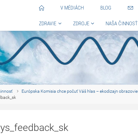
V MÉDIÁCH
BLOG
ZDRAVIE
ZDROJE
NAŠA ČINNOSŤ
innosť
Európska Komisia chce počuť Váš hlas – ekodizajn obrazovie
dback_sk
ays_feedback_sk