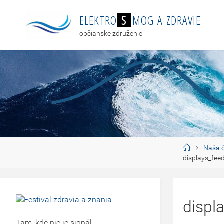
E
L
E
K
T
R
O
S
M
O
G
A
Z
D
R
A
V
I
E
občianske združenie
Naša č
displays_fee
displ
Tam, kde nie je signál