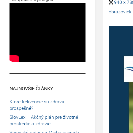
940 × 7
obrazoviek
NAJNOVŠIE ČLÁNKY
Ktoré frekvencie sú zdraviu
prospešné?
SlovLex – Akčný plán pre životné
prostredie a zdravie
Vojenský radar pri Michalovciach.