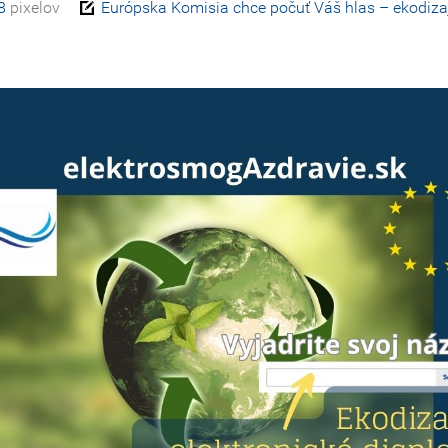
88
pixelov
Európska Komisia chce počuť Váš hlas – ekodiza