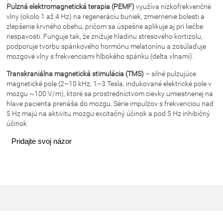
Pulzná elektromagnetická terapia (PEMF)
využíva nízkofrekvenčné
vlny (okolo 1 až 4 Hz) na regeneráciu buniek, zmiernenie bolesti a
zlepšenie krvného obehu, pričom sa úspešne aplikuje aj pri liečbe
nespavosti. Funguje tak, že znižuje hladinu stresového kortizolu,
podporuje tvorbu spánkového hormónu melatonínu a zosúlaďuje
mozgové vlny s frekvenciami hlbokého spánku (delta vlnami).
Transkraniálna magnetická stimulácia (TMS)
– silné pulzujúce
magnetické pole (2–10 kHz, 1–3 Tesla, indukované elektrické pole v
mozgu ~100 V/m), ktoré sa prostredníctvom cievky umiestnenej na
hlave pacienta prenáša do mozgu. Série impulzov s frekvenciou nad
5 Hz majú na aktivitu mozgu excitačný účinok a pod 5 Hz inhibičný
účinok.
Pridajte svoj názor