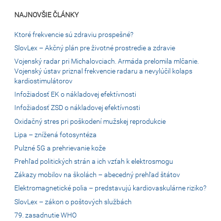
NAJNOVŠIE ČLÁNKY
Ktoré frekvencie sú zdraviu prospešné?
SlovLex – Akčný plán pre životné prostredie a zdravie
Vojenský radar pri Michalovciach. Armáda prelomila mlčanie.
Vojenský ústav priznal frekvencie radaru a nevylúčil kolaps
kardiostimulátorov
Infožiadosť EK o nákladovej efektívnosti
Infožiadosť ZSD o nákladovej efektívnosti
Oxidačný stres pri poškodení mužskej reprodukcie
Lipa – znížená fotosyntéza
Pulzné 5G a prehrievanie kože
Prehľad politických strán a ich vzťah k elektrosmogu
Zákazy mobilov na školách – abecedný prehľad štátov
Elektromagnetické polia – predstavujú kardiovaskulárne riziko?
SlovLex – zákon o poštových službách
79. zasadnutie WHO