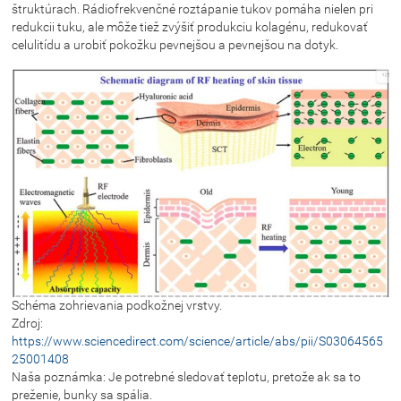
štruktúrach. Rádiofrekvenčné roztápanie tukov pomáha nielen pri
redukcii tuku, ale môže tiež zvýšiť produkciu kolagénu, redukovať
celulitídu a urobiť pokožku pevnejšou a pevnejšou na dotyk.
Schéma zohrievania podkožnej vrstvy.
Zdroj:
https://www.sciencedirect.com/science/article/abs/pii/S03064565
25001408
Naša poznámka: Je potrebné sledovať teplotu, pretože ak sa to
preženie, bunky sa spália.