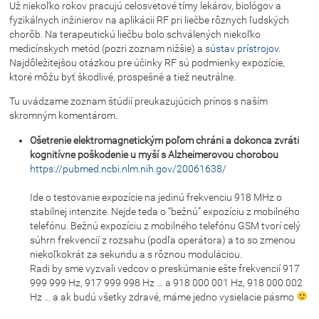
Už niekoľko rokov pracujú celosvetové tímy lekárov, biológov a
fyzikálnych inžinierov na aplikácii RF pri liečbe rôznych ľudských
chorôb. Na terapeutickú liečbu bolo schválených niekoľko
medicínskych metód (pozri zoznam nižšie) a
sústav prístrojov
.
Najdôležitejšou otázkou pre účinky RF sú podmienky expozície,
ktoré môžu byť škodlivé, prospešné a tiež neutrálne.
Tu uvádzame zoznam štúdií preukazujúcich prínos s naším
skromným komentárom.
Ošetrenie elektromagnetickým poľom chráni a dokonca zvráti
kognitívne poškodenie u myší s Alzheimerovou chorobou
https://pubmed.ncbi.nlm.nih.gov/20061638/
Ide o testovanie expozície na jedinú frekvenciu 918 MHz o
stabilnej intenzite. Nejde teda o “bežnú” expozíciu z mobilného
telefónu. Bežnú expozíciu z mobilného telefónu GSM tvorí celý
súhrn frekvencií z rozsahu (podľa operátora) a to so zmenou
niekoľkokrát za sekundu a s rôznou moduláciou.
Radi by sme vyzvali vedcov o preskúmanie ešte frekvencií 917
999 999 Hz, 917 999 998 Hz … a 918 000 001 Hz, 918 000 002
Hz … a ak budú všetky zdravé, máme jedno vysielacie pásmo