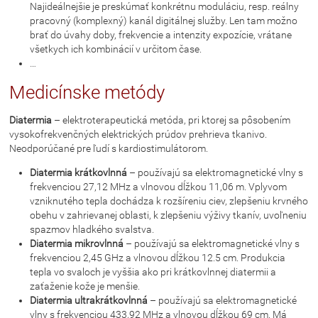
Najideálnejšie je preskúmať konkrétnu moduláciu, resp. reálny
pracovný (komplexný) kanál digitálnej služby. Len tam možno
brať do úvahy doby, frekvencie a intenzity expozície, vrátane
všetkych ich kombinácií v určitom čase.
…
Medicínske metódy
Diatermia
– elektroterapeutická metóda, pri ktorej sa pôsobením
vysokofrekvenčných elektrických prúdov prehrieva tkanivo.
Neodporúčané pre ľudí s kardiostimulátorom.
Diatermia krátkovlnná
– používajú sa elektromagnetické vlny s
frekvenciou 27,12 MHz a vlnovou dĺžkou 11,06 m. Vplyvom
vzniknutého tepla dochádza k rozšíreniu ciev, zlepšeniu krvného
obehu v zahrievanej oblasti, k zlepšeniu výživy tkanív, uvoľneniu
spazmov hladkého svalstva.
Diatermia mikrovlnná
– používajú sa elektromagnetické vlny s
frekvenciou 2,45 GHz a vlnovou dĺžkou 12.5 cm. Produkcia
tepla vo svaloch je vyššia ako pri krátkovlnnej diatermii a
zaťaženie kože je menšie.
Diatermia ultrakrátkovlnná
– používajú sa elektromagnetické
vlny s frekvenciou 433,92 MHz a vlnovou dĺžkou 69 cm. Má