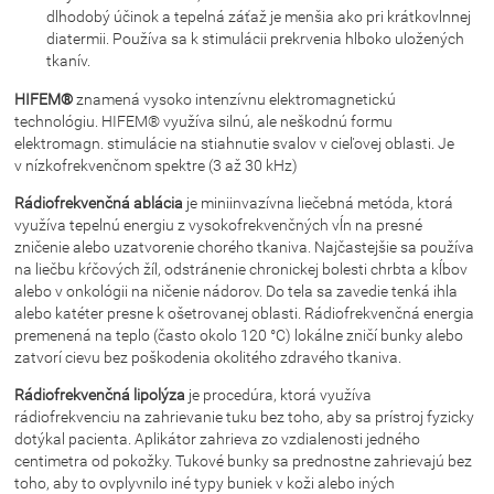
dlhodobý účinok a tepelná záťaž je menšia ako pri krátkovlnnej
diatermii. Používa sa k stimulácii prekrvenia hlboko uložených
tkanív.
HIFEM®
znamená vysoko intenzívnu elektromagnetickú
technológiu. HIFEM® využíva silnú, ale neškodnú formu
elektromagn. stimulácie na stiahnutie svalov v cieľovej oblasti. Je
v nízkofrekvenčnom spektre (3 až 30 kHz)
Rádiofrekvenčná ablácia
je miniinvazívna liečebná metóda, ktorá
využíva tepelnú energiu z vysokofrekvenčných vĺn na presné
zničenie alebo uzatvorenie chorého tkaniva. Najčastejšie sa používa
na liečbu kŕčových žíl, odstránenie chronickej bolesti chrbta a kĺbov
alebo v onkológii na ničenie nádorov. Do tela sa zavedie tenká ihla
alebo katéter presne k ošetrovanej oblasti. Rádiofrekvenčná energia
premenená na teplo (často okolo 120 °C) lokálne zničí bunky alebo
zatvorí cievu bez poškodenia okolitého zdravého tkaniva.
Rádiofrekvenčná lipolýza
je procedúra, ktorá využíva
rádiofrekvenciu na zahrievanie tuku bez toho, aby sa prístroj fyzicky
dotýkal pacienta. Aplikátor zahrieva zo vzdialenosti jedného
centimetra od pokožky. Tukové bunky sa prednostne zahrievajú bez
toho, aby to ovplyvnilo iné typy buniek v koži alebo iných