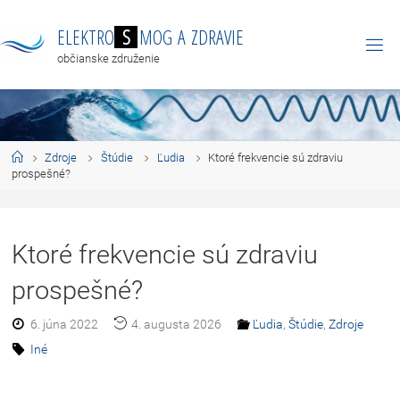
E
L
E
K
T
R
O
S
M
O
G
A
Z
D
R
A
V
I
E
občianske združenie
Zdroje
Štúdie
Ľudia
Ktoré frekvencie sú zdraviu
prospešné?
Ktoré frekvencie sú zdraviu
prospešné?
6. júna 2022
4. augusta 2026
Ľudia
,
Štúdie
,
Zdroje
Iné