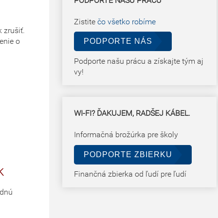
PODPORTE NAŠU PRÁCU
Zistite
čo všetko robíme
 zrušiť.
enie o
PODPORTE NÁS
Podporte našu prácu a získajte tým aj
vy!
WI-FI? ĎAKUJEM, RADŠEJ KÁBEL.
Informačná brožúrka pre školy
PODPORTE ZBIERKU
k
Finančná zbierka od ľudí pre ľudí
adnú