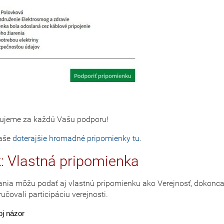
ujeme za každú Vašu podporu!
naše
doterajšie hromadné pripomienky tu
.
k: Vlastná pripomienka
ania môžu podať aj vlastnú pripomienku ako Verejnosť, dokonc
učovali participáciu verejnosti.
voj názor