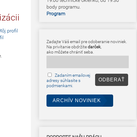
19:00 technické okienko, od 19:30
body programu.
Program
izácii
ôj profil
il
Zadajte Váš email pre odoberanie noviniek.
Na privítanie obdržíte
darček
,
ako môžete chrániť seba.
e.
Zadaním emailovej
adresy súhlasíte s
podmienkami.
ARCHÍV NOVINIEK