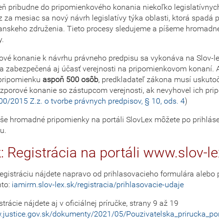
ň pribudne do pripomienkového konania niekoľko legislatívnyc
az za mesiac sa nový návrh legislatívy týka oblasti, ktorá spadá
anskeho združenia. Tieto procesy sledujeme a píšeme hromadn
y.
vé konanie k návrhu právneho predpisu sa vykonáva na Slov-lex
la zabezpečená aj účasť verejnosti na pripomienkovom konaní. 
pripomienku
aspoň 500 osôb
, predkladateľ zákona musí uskutoč
zporové konanie so zástupcom verejnosti, ak nevyhovel ich pr
00/2015 Z.z. o tvorbe právnych predpisov, § 10, ods. 4
)
še hromadné pripomienky na portáli SlovLex môžete po prihláse
u.
k: Registrácia na portáli www.slov-le
gistráciu nájdete napravo od prihlasovacieho formulára alebo
nto:
iamirm.slov-lex.sk/registracia/prihlasovacie-udaje
trácie nájdete aj v oficiálnej príručke, strany 9 až 19
w.justice.gov.sk/dokumenty/2021/05/Pouzivatelska_prirucka_por