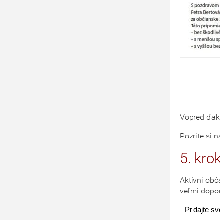
Vopred ďak
Pozrite si 
5. kro
Aktívni obč
veľmi dopor
Pridajte s