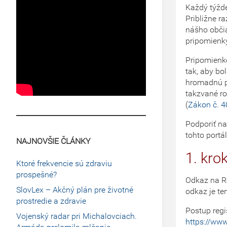
Každý týžde
Približne r
nášho obči
pripomienk
Pripomienko
tak, aby bo
hromadnú 
takzvané ro
(
Zákon č. 4
Podporiť na
tohto portál
NAJNOVŠIE ČLÁNKY
1. kro
Ktoré frekvencie sú zdraviu
prospešné?
Odkaz na Re
SlovLex – Akčný plán pre životné
odkaz je te
prostredie a zdravie
Postup regis
Vojenský radar pri Michalovciach.
https://ww