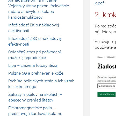
Armáda prelomila mlčanie.
x.pdf
Vojenský ústav priznal frekvencie
radaru a nevylúčil kolaps
2. kro
kardiostimulátorov
Infožiadosť EK o nákladovej
Po registrác
efektívnosti
nájdete vpr
Infožiadosť ZSD o nákladovej
Vo svojom p
efektívnosti
používateľa
Oxidačný stres pri poškodení
mužskej reprodukcie
Lipa – znížená fotosyntéza
Pulzné 5G a prehrievanie kože
Prehľad politických strán a ich vzťah
k elektrosmogu
Zákazy mobilov na školách –
abecedný prehľad štátov
Elektromagnetické polia –
predstavujú kardiovaskulárne