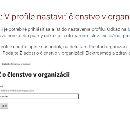
k: V profile nastaviť členstvo v organ
ii je potrebné prihlásiť sa a ísť do nastavenia profilu. Odkaz na
M
avo hore alebo piamy odkaz je tento:
iamirm.slov-lex.sk/moj-prof
rofile choďte úplne naspodok, nájdete tam Prehľad organizácií
. Podajte Žiadosť o členstvo v organizácii Elektrosmog a zdravi