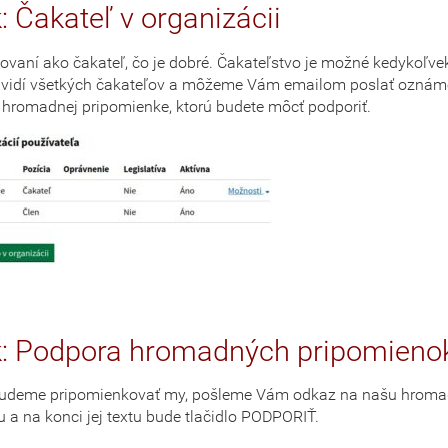
k: Čakateľ v organizácii
ovaní ako čakateľ, čo je dobré. Čakateľstvo je možné kedykoľvek
uvidí všetkých čakateľov a môžeme Vám emailom poslať oznám
 hromadnej pripomienke, ktorú budete môcť podporiť.
ok: Podpora hromadných pripomieno
budeme pripomienkovať my, pošleme Vám odkaz na našu hrom
 a na konci jej textu bude tlačidlo PODPORIŤ.