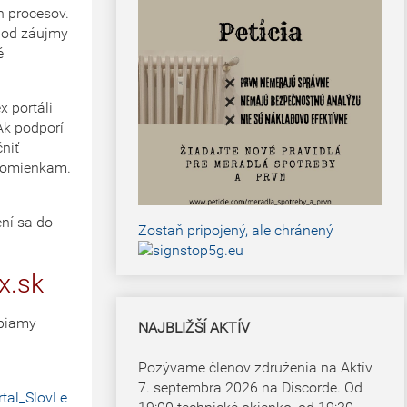
h procesov.
 pod záujmy
é
 portáli
Ak podporí
niť
ipomienkam.
ní sa do
Zostaň pripojený, ale chránený
x.sk
 piamy
NAJBLIŽŠÍ AKTÍV
Pozývame členov združenia na Aktív
7. septembra 2026 na Discorde. Od
tal_SlovLe