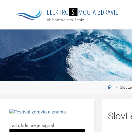
E
L
E
K
T
R
O
S
M
O
G
A
Z
D
R
A
V
I
E
občianske združenie
SlovLe
SlovL
Tam, kde nie je signál