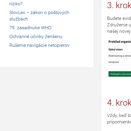
3. kro
riziko?
SlovLex – zákon o poštových
Budete evid
službách
Združenie 
79. zasadnutie WHO
našej novej
Ochranné účinky ženšenu
Rušenie navigácie netopierov
4. kr
Vždy, keď 
pripomienku