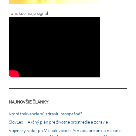
Tam, kde nie je signál
NAJNOVŠIE ČLÁNKY
Ktoré frekvencie sú zdraviu prospešné?
SlovLex – Akčný plán pre životné prostredie a zdravie
Vojenský radar pri Michalovciach. Armáda prelomila mlčanie.