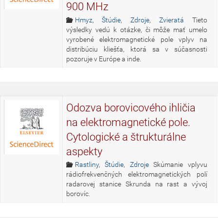
900 MHz
Hmyz
,
Štúdie
,
Zdroje
,
Zvieratá
Tieto
výsledky vedú k otázke, či môže mať umelo
vyrobené elektromagnetické pole vplyv na
distribúciu kliešťa, ktorá sa v súčasnosti
pozoruje v Európe a inde.
Odozva borovicového ihličia
na elektromagnetické pole.
Cytologické a štrukturálne
aspekty
Rastliny
,
Štúdie
,
Zdroje
Skúmanie vplyvu
rádiofrekvenčných elektromagnetických polí
radarovej stanice Skrunda na rast a vývoj
borovíc.