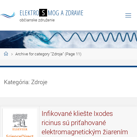
E
L
E
K
T
R
O
S
M
O
G
A
Z
D
R
A
V
I
E
občianske združenie
Archive for category "Zdroje"
(Page 11)
Kategória:
Zdroje
Infikované kliešte Ixodes
ricinus sú priťahované
elektromagnetickým žiarením