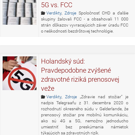
5G vs. FCC
Verdikty
,
Zdroje
Spoločnosť CHD a ďalšie
skupiny žalovali FCC - a obsahovali 11 000
strán dôkazov vyvracajúcich záver úradu FCC
o neškodnosti bezdrôtovej technológie.
Holandský súd:
Pravdepodobne zvýšené
zdravotné riziká prenosovej
veže
Verdikty
,
Zdroje
„Zdravie nad stožiar“ je
nadpis Telegraafu z 31. decembra 2020 o
rozhodnutí okresného súdu v Gelderlande, že
prenosový stožiar pre mobilnú komunikáciu,
ako sú 4G a 5G, nemožno jednoducho
umiestniť bez preskúmania námietok
týkajúcich sa zdravotných rizík.