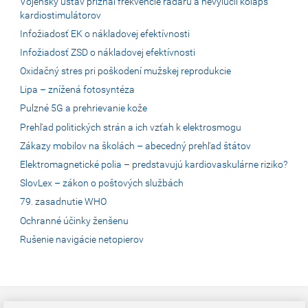
Vojenský ústav priznal frekvencie radaru a nevylúčil kolaps
kardiostimulátorov
Infožiadosť EK o nákladovej efektívnosti
Infožiadosť ZSD o nákladovej efektívnosti
Oxidačný stres pri poškodení mužskej reprodukcie
Lipa – znížená fotosyntéza
Pulzné 5G a prehrievanie kože
Prehľad politických strán a ich vzťah k elektrosmogu
Zákazy mobilov na školách – abecedný prehľad štátov
Elektromagnetické polia – predstavujú kardiovaskulárne riziko?
SlovLex – zákon o poštových službách
79. zasadnutie WHO
Ochranné účinky ženšenu
Rušenie navigácie netopierov