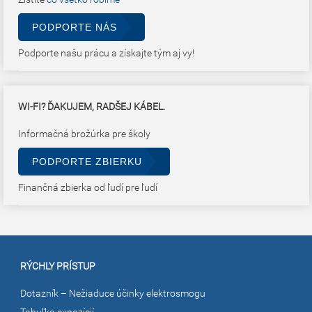
PODPORTE NÁS
Podporte našu prácu a získajte tým aj vy!
WI-FI? ĎAKUJEM, RADŠEJ KÁBEL.
Informačná brožúrka pre školy
PODPORTE ZBIERKU
Finančná zbierka od ľudí pre ľudí
RÝCHLY PRÍSTUP
Dotazník – Nežiaduce účinky elektrosmogu